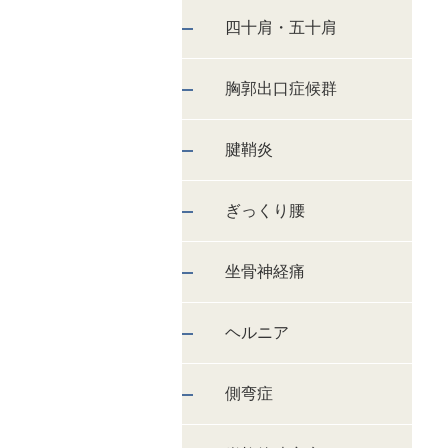
四十肩・五十肩
胸郭出口症候群
腱鞘炎
ぎっくり腰
坐骨神経痛
ヘルニア
側弯症