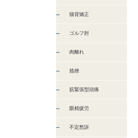
猫背矯正
ゴルフ肘
肉離れ
捻挫
筋緊張型頭痛
眼精疲労
不定愁訴