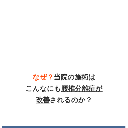
なぜ？
当院の
施術は
こんなにも
腰椎分離症
が
改善
されるのか？