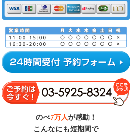
のべ
7万人
が感動！
こんなにも
短期間で