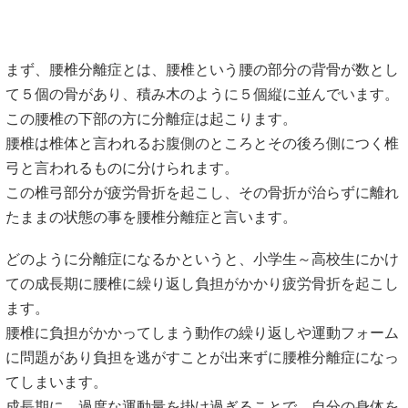
まず、腰椎分離症とは、腰椎という腰の部分の背骨が数とし
て５個の骨があり、積み木のように５個縦に並んでいます。
この腰椎の下部の方に分離症は起こります。
腰椎は椎体と言われるお腹側のところとその後ろ側につく椎
弓と言われるものに分けられます。
この椎弓部分が疲労骨折を起こし、その骨折が治らずに離れ
たままの状態の事を腰椎分離症と言います。
どのように分離症になるかというと、小学生～高校生にかけ
ての成長期に腰椎に繰り返し負担がかかり疲労骨折を起こし
ます。
腰椎に負担がかかってしまう動作の繰り返しや運動フォーム
に問題があり負担を逃がすことが出来ずに腰椎分離症になっ
てしまいます。
成長期に、過度な運動量を掛け過ぎることで、自分の身体を