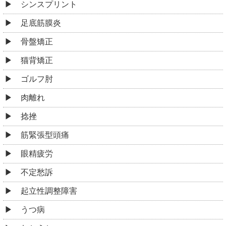
シンスプリント
足底筋膜炎
骨盤矯正
猫背矯正
ゴルフ肘
肉離れ
捻挫
筋緊張型頭痛
眼精疲労
不定愁訴
起立性調整障害
うつ病