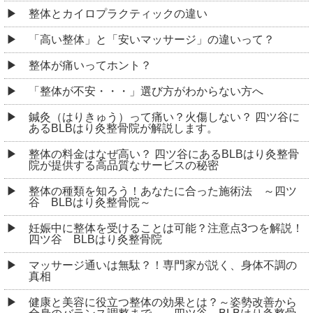
整体とカイロプラクティックの違い
「高い整体」と「安いマッサージ」の違いって？
整体が痛いってホント？
「整体が不安・・・」選び方がわからない方へ
鍼灸（はりきゅう）って痛い？火傷しない？ 四ツ谷に
あるBLBはり灸整骨院が解説します。
整体の料金はなぜ高い？ 四ツ谷にあるBLBはり灸整骨
院が提供する高品質なサービスの秘密
整体の種類を知ろう！あなたに合った施術法 ～四ツ
谷 BLBはり灸整骨院～
妊娠中に整体を受けることは可能？注意点3つを解説！
四ツ谷 BLBはり灸整骨院
マッサージ通いは無駄？！専門家が説く、身体不調の
真相
健康と美容に役立つ整体の効果とは？～姿勢改善から