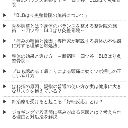
全身のバランス調整まで～ 四ツ谷 BLBはり灸整骨
院
「BLBはり灸整骨院の施術について」
骨盤調整とは？身体のバランスを整える整骨院の施
術 ～四ツ谷 BLBはり灸整骨院～
「痛みの種類と原因：専門家が解説する身体の不快感
に対する理解と対処法」
整体の効果と選び方 ～新宿区 四ツ谷 BLBはり灸
整骨院～
プロも認める！肩こりによる頭痛に効くツボ押しの正
しいやり方
ばね指の原因、親指の普通の使い方が実は健康に大き
なリスクを抱えている？
針治療を受けると起こる「好転反応」とは？
ジョギングで股関節に痛みが出る原因とは？考えられ
る理由と対処法を解説