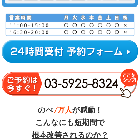
のべ
7万人
が感動！
こんなにも
短期間で
根本改善されるのか？