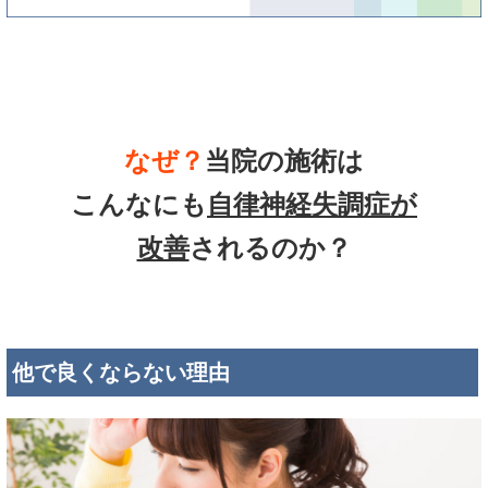
なぜ？
当院の
施術は
こんなにも
自律神経失調症
が
改善
されるのか？
他で良くならない理由