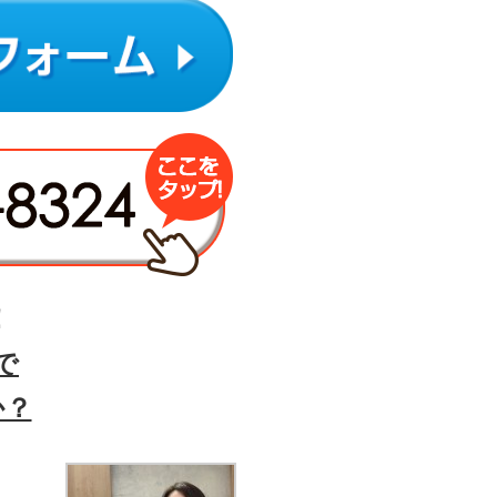
！
で
か？