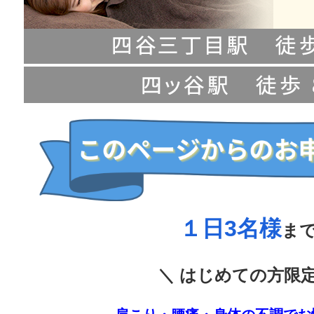
１日3名様
ま
＼ はじめての方限定