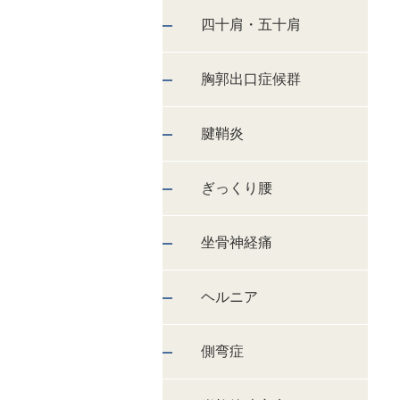
四十肩・五十肩
胸郭出口症候群
腱鞘炎
ぎっくり腰
坐骨神経痛
ヘルニア
側弯症