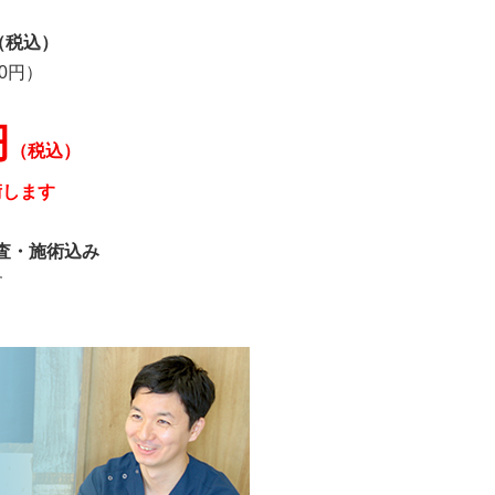
（税込）
00円）
円
（税込）
術します
査・施術込み
す