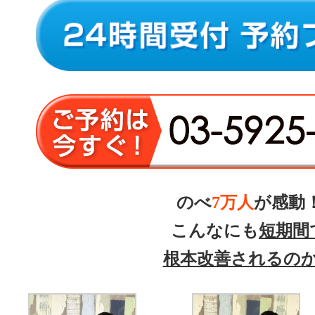
のべ
7万人
が感動
こんなにも
短期間
根本改善されるの