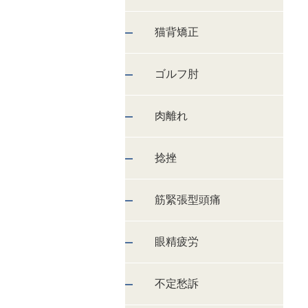
猫背矯正
ゴルフ肘
肉離れ
捻挫
筋緊張型頭痛
眼精疲労
不定愁訴