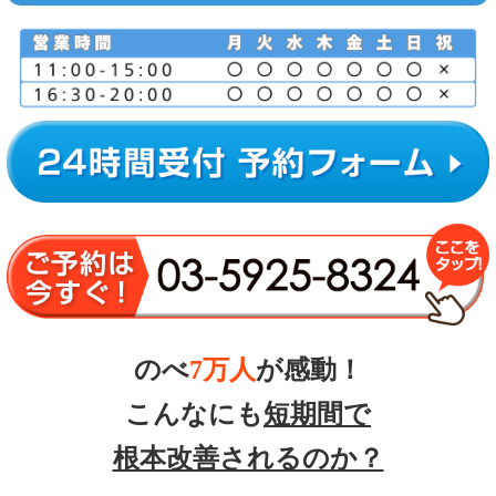
のべ
7万人
が感動！
こんなにも
短期間で
根本改善されるのか？