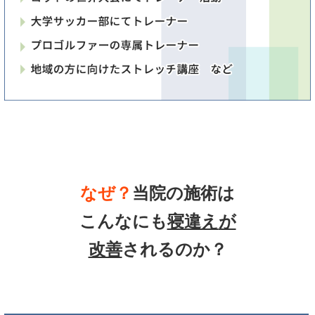
なぜ？
当院の
施術は
こんなにも
寝違え
が
改善
されるのか？