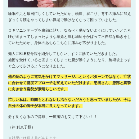
睡眠不足と毎日忙しくしていたためか、頭痛、肩こり、背中の痛みに加え
ぎっくり腰をやってしまい職場で動けなくなって困っていました。
ロキソニンテープを患部に貼り、なるべく動かないようにしていたところ
腰が固まってしまったような感覚と痛む場所をかばって不自然な動きをし
ていたためか、身体のあちらこちらに痛みが広がりました。
知人にBLB整骨院を紹介してもらい、すぐに診ていただきました。
施術を受けていると固まってしまった腰が動くようになり、施術後まっす
ぐ立って歩けるようになりました。
他の院のように電気をかけてマッサージ…というパターンではなく、症状
に合わせて都度アプローチを変えていただけます。患者さん、患部と真摯
に向き合う姿勢が素晴らしいです。
忙しい私は、時間もとれないし治らないだろうと思っていましたが、今は
自分の体の調子が本当に良くなっています。
必ず良くなるので是非、一度施術を受けて下さい！！
（岸 利恵子様）
※効果には個人差があります