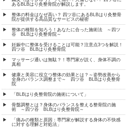
あるBLBはり灸整骨院が解説します。
整体の料金はなぜ高い？ 四ツ谷にあるBLBはり灸整骨
院が提供する高品質なサービスの秘密
整体の種類を知ろう！あなたに合った施術法 ～四ツ
谷 BLBはり灸整骨院～
妊娠中に整体を受けることは可能？注意点3つを解説！
四ツ谷 BLBはり灸整骨院
マッサージ通いは無駄？！専門家が説く、身体不調の
真相
健康と美容に役立つ整体の効果とは？～姿勢改善から
全身のバランス調整まで～ 四ツ谷 BLBはり灸整骨
院
「BLBはり灸整骨院の施術について」
骨盤調整とは？身体のバランスを整える整骨院の施
術 ～四ツ谷 BLBはり灸整骨院～
「痛みの種類と原因：専門家が解説する身体の不快感
に対する理解と対処法」