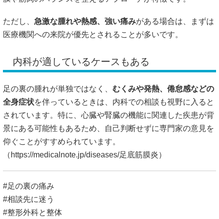
ただし、
急激な腫れや熱感、強い痛み
がある場合は、まずは
医療機関への来院が優先とされることが多いです。
内科が適しているケースもある
足の裏の腫れが単独ではなく、
むくみや発熱、倦怠感などの
全身症状
を伴っているときは、内科での相談も視野に入ると
されています。特に、心臓や腎臓の機能に関連した疾患が背
景にある可能性もあるため、自己判断せずに専門家の意見を
仰ぐことがすすめられています。
（
https://medicalnote.jp/diseases/足底筋膜炎）
#足の裏の痛み
#相談先に迷う
#整形外科と整体