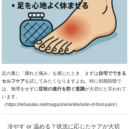
足の裏に「腫れと痛み」を感じたとき、まずは
自宅でできる
セルフケア
を試してみたくなりますよね。特に初期段階で
は、無理をせずに
症状の進行を防ぐ意識
が大切だと言われて
います。
（
https://rehasaku.net/magazine/ankle/sole-of-foot-pain/）
冷やす or 温める？状況に応じたケアが大切