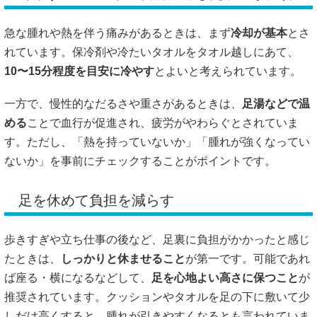
急な腫れや熱を伴う痛みがあるときは、まず
冷却が基本
とさ
れています。保冷剤や冷たいタオルをタオル越しにあて、
10〜15分程度を目安に冷やす
とよいと考えられています。
一方で、慢性的なだるさや重さがあるときは、
足湯などで温
める
ことで血行が促進され、疲労がやわらぐとされていま
す。ただし、「熱を持っていないか」「腫れが強くなってい
ないか」を事前にチェックすることがポイントです。
足を休めて負担を減らす
歩きすぎや立ち仕事の後など、足裏に負担がかかったと感じ
たときは、
しっかりと休ませること
が第一です。可能であれ
ば座る・横になるなどして、
足を心地よい高さに保つこと
が
推奨されています。クッションやタオルを足の下に敷いて少
しだけ高くすると、腫れが引きやすくなるとも言われていま