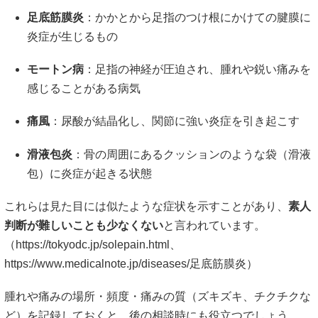
足底筋膜炎
：かかとから足指のつけ根にかけての腱膜に
炎症が生じるもの
モートン病
：足指の神経が圧迫され、腫れや鋭い痛みを
感じることがある病気
痛風
：尿酸が結晶化し、関節に強い炎症を引き起こす
滑液包炎
：骨の周囲にあるクッションのような袋（滑液
包）に炎症が起きる状態
これらは見た目には似たような症状を示すことがあり、
素人
判断が難しいことも少なくない
と言われています。
（
https://tokyodc.jp/solepain.html、
https://www.medicalnote.jp/diseases/足底筋膜炎）
腫れや痛みの場所・頻度・痛みの質（ズキズキ、チクチクな
ど）を記録しておくと、後の相談時にも役立つでしょう。