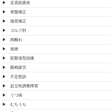
足底筋膜炎
骨盤矯正
猫背矯正
ゴルフ肘
肉離れ
捻挫
筋緊張型頭痛
眼精疲労
不定愁訴
起立性調整障害
うつ病
むちうち