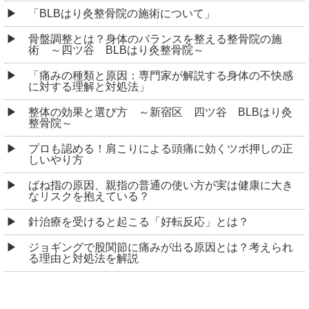
「BLBはり灸整骨院の施術について」
骨盤調整とは？身体のバランスを整える整骨院の施
術 ～四ツ谷 BLBはり灸整骨院～
「痛みの種類と原因：専門家が解説する身体の不快感
に対する理解と対処法」
整体の効果と選び方 ～新宿区 四ツ谷 BLBはり灸
整骨院～
プロも認める！肩こりによる頭痛に効くツボ押しの正
しいやり方
ばね指の原因、親指の普通の使い方が実は健康に大き
なリスクを抱えている？
針治療を受けると起こる「好転反応」とは？
ジョギングで股関節に痛みが出る原因とは？考えられ
る理由と対処法を解説