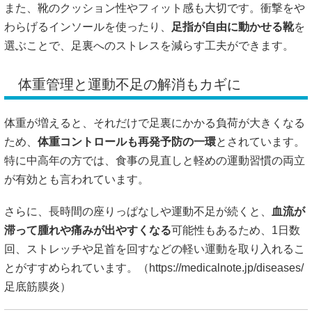
また、靴のクッション性やフィット感も大切です。衝撃をや
わらげるインソールを使ったり、
足指が自由に動かせる靴
を
選ぶことで、足裏へのストレスを減らす工夫ができます。
体重管理と運動不足の解消もカギに
体重が増えると、それだけで足裏にかかる負荷が大きくなる
ため、
体重コントロールも再発予防の一環
とされています。
特に中高年の方では、食事の見直しと軽めの運動習慣の両立
が有効とも言われています。
さらに、長時間の座りっぱなしや運動不足が続くと、
血流が
滞って腫れや痛みが出やすくなる
可能性もあるため、1日数
回、ストレッチや足首を回すなどの軽い運動を取り入れるこ
とがすすめられています。（
https://medicalnote.jp/diseases/
足底筋膜炎）