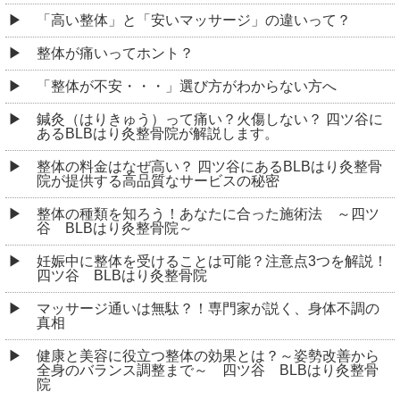
「高い整体」と「安いマッサージ」の違いって？
整体が痛いってホント？
「整体が不安・・・」選び方がわからない方へ
鍼灸（はりきゅう）って痛い？火傷しない？ 四ツ谷に
あるBLBはり灸整骨院が解説します。
整体の料金はなぜ高い？ 四ツ谷にあるBLBはり灸整骨
院が提供する高品質なサービスの秘密
整体の種類を知ろう！あなたに合った施術法 ～四ツ
谷 BLBはり灸整骨院～
妊娠中に整体を受けることは可能？注意点3つを解説！
四ツ谷 BLBはり灸整骨院
マッサージ通いは無駄？！専門家が説く、身体不調の
真相
健康と美容に役立つ整体の効果とは？～姿勢改善から
全身のバランス調整まで～ 四ツ谷 BLBはり灸整骨
院