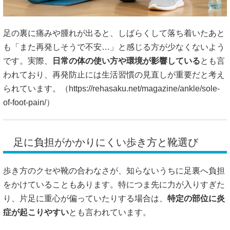
足の裏に痛みや腫れが出ると、しばらくして落ち着いたあと
も「また再発しそうで不安…」と感じる方が少なくないよう
です。実際、
日常の体の使い方や環境が影響している
とも言
われており、再発防止には生活習慣の見直しが重要だと考え
られています。（
https://rehasaku.net/magazine/ankle/sole-
of-foot-pain/）
足に負担がかかりにくい歩き方と靴選び
歩き方のクセや靴の合わなさが、知らないうちに足裏へ負担
をかけていることもあります。特につま先に力が入りすぎた
り、片足に重心が偏っていたりする場合は、
特定の部位に炎
症が起こりやすい
とも言われています。