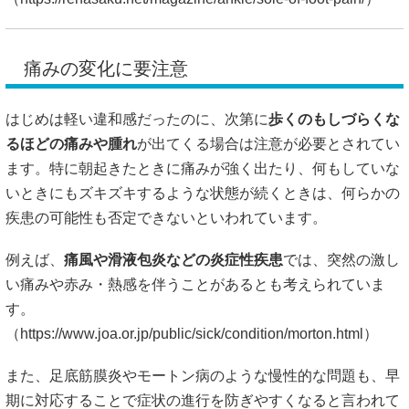
痛みの変化に要注意
はじめは軽い違和感だったのに、次第に
歩くのもしづらくな
るほどの痛みや腫れ
が出てくる場合は注意が必要とされてい
ます。特に朝起きたときに痛みが強く出たり、何もしていな
いときにもズキズキするような状態が続くときは、何らかの
疾患の可能性も否定できないといわれています。
例えば、
痛風や滑液包炎などの炎症性疾患
では、突然の激し
い痛みや赤み・熱感を伴うことがあるとも考えられていま
す。
（
https://www.joa.or.jp/public/sick/condition/morton.html）
また、足底筋膜炎やモートン病のような慢性的な問題も、早
期に対応することで症状の進行を防ぎやすくなると言われて