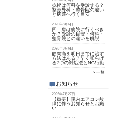
捻挫は何科を受診する？
整形外科・整骨院の違い
と病院へ行く目安
2026年8月6日
四十肩は病院に行くべき
か？受診の目安・何科・
整骨院との違いを解説
2026年8月6日
筋肉痛を明日までに治す
方法はある？早く和らげ
る7つの対処法とNG行動
一覧
お知らせ
2026年7月27日
【重要】院内エアコン故
障に伴うお知らせとお願
い