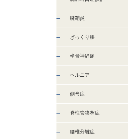
腱鞘炎
ぎっくり腰
坐骨神経痛
ヘルニア
側弯症
脊柱管狭窄症
腰椎分離症