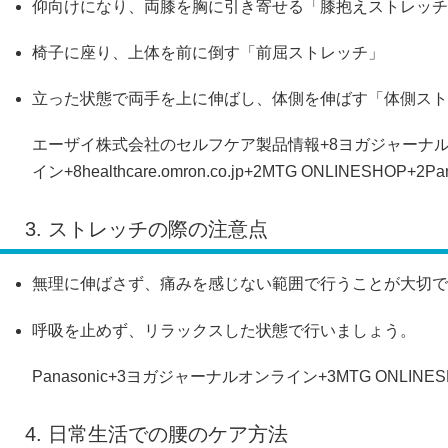
仰向けになり、両膝を胸に引き寄せる「膝抱えストレッチ
椅子に座り、上体を前に倒す「前屈ストレッチ」
立った状態で両手を上に伸ばし、体側を伸ばす「体側スト
エーザイ株式会社のセルフケア製品情報
+8
ヨガジャーナ
イン
+8
healthcare.omron.co.jp
+2
MTG ONLINESHOP
+2
Pa
3. ストレッチの際の注意点
無理に伸ばさず、痛みを感じない範囲で行うことが大切で
呼吸を止めず、リラックスした状態で行いましょう。
Panasonic
+3
ヨガジャーナルオンライン
+3
MTG ONLINE
4. 日常生活での腰のケア方法