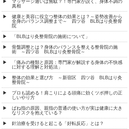
マッサージ通いは無駄？！専門家が説く、身体不調の
真相
健康と美容に役立つ整体の効果とは？～姿勢改善から
全身のバランス調整まで～ 四ツ谷 BLBはり灸整骨
院
「BLBはり灸整骨院の施術について」
骨盤調整とは？身体のバランスを整える整骨院の施
術 ～四ツ谷 BLBはり灸整骨院～
「痛みの種類と原因：専門家が解説する身体の不快感
に対する理解と対処法」
整体の効果と選び方 ～新宿区 四ツ谷 BLBはり灸
整骨院～
プロも認める！肩こりによる頭痛に効くツボ押しの正
しいやり方
ばね指の原因、親指の普通の使い方が実は健康に大き
なリスクを抱えている？
針治療を受けると起こる「好転反応」とは？