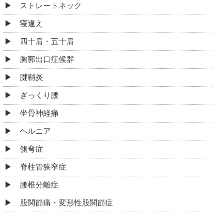
ストレートネック
寝違え
四十肩・五十肩
胸郭出口症候群
腱鞘炎
ぎっくり腰
坐骨神経痛
ヘルニア
側弯症
脊柱管狭窄症
腰椎分離症
股関節痛・変形性股関節症