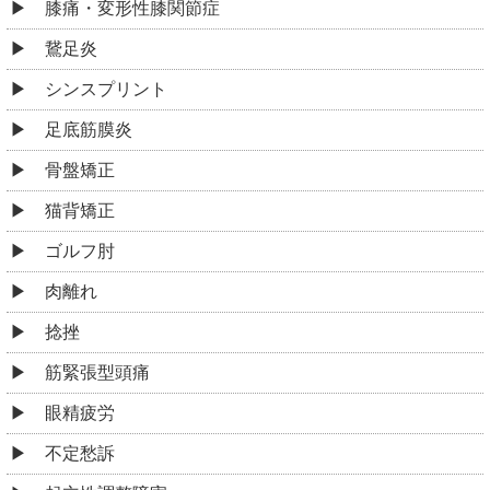
膝痛・変形性膝関節症
鵞足炎
シンスプリント
足底筋膜炎
骨盤矯正
猫背矯正
ゴルフ肘
肉離れ
捻挫
筋緊張型頭痛
眼精疲労
不定愁訴