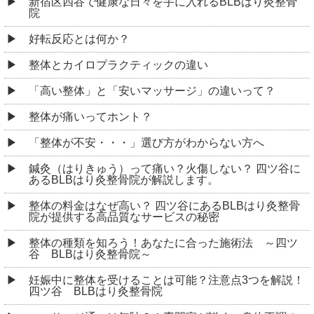
新宿区四谷で健康な日々を手に入れるBLBはり灸整骨
院
好転反応とは何か？
整体とカイロプラクティックの違い
「高い整体」と「安いマッサージ」の違いって？
整体が痛いってホント？
「整体が不安・・・」選び方がわからない方へ
鍼灸（はりきゅう）って痛い？火傷しない？ 四ツ谷に
あるBLBはり灸整骨院が解説します。
整体の料金はなぜ高い？ 四ツ谷にあるBLBはり灸整骨
院が提供する高品質なサービスの秘密
整体の種類を知ろう！あなたに合った施術法 ～四ツ
谷 BLBはり灸整骨院～
妊娠中に整体を受けることは可能？注意点3つを解説！
四ツ谷 BLBはり灸整骨院