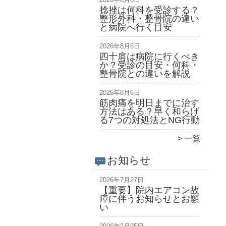
捻挫は何科を受診する？
整形外科・整骨院の違い
と病院へ行く目安
2026年8月6日
四十肩は病院に行くべき
か？受診の目安・何科・
整骨院との違いを解説
2026年8月6日
筋肉痛を明日までに治す
方法はある？早く和らげ
る7つの対処法とNG行動
一覧
お知らせ
2026年7月27日
【重要】院内エアコン故
障に伴うお知らせとお願
い