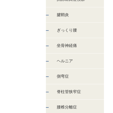
腱鞘炎
ぎっくり腰
坐骨神経痛
ヘルニア
側弯症
脊柱管狭窄症
腰椎分離症