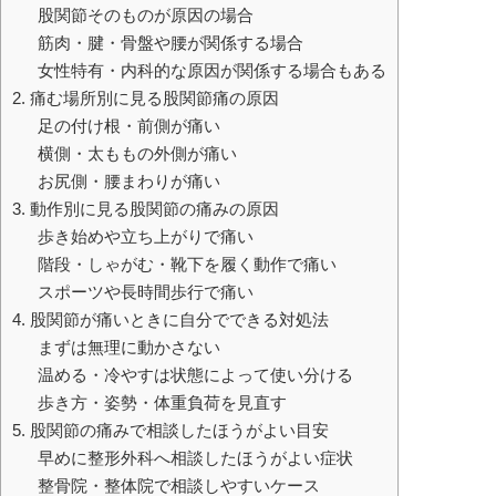
股関節そのものが原因の場合
筋肉・腱・骨盤や腰が関係する場合
女性特有・内科的な原因が関係する場合もある
2. 痛む場所別に見る股関節痛の原因
足の付け根・前側が痛い
横側・太ももの外側が痛い
お尻側・腰まわりが痛い
3. 動作別に見る股関節の痛みの原因
歩き始めや立ち上がりで痛い
階段・しゃがむ・靴下を履く動作で痛い
スポーツや長時間歩行で痛い
4. 股関節が痛いときに自分でできる対処法
まずは無理に動かさない
温める・冷やすは状態によって使い分ける
歩き方・姿勢・体重負荷を見直す
5. 股関節の痛みで相談したほうがよい目安
早めに整形外科へ相談したほうがよい症状
整骨院・整体院で相談しやすいケース