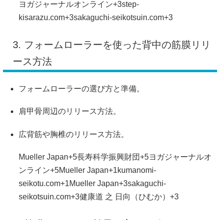
ヨガジャーナルオンライン
+3
step-
kisarazu.com
+3
sakaguchi-seikotsuin.com
+3
3. フォームローラーを使った背中の筋膜リリ
ース方法
フォームローラーの選び方と準備。
肩甲骨周辺のリリース方法。
広背筋や胸椎のリリース方法。
Mueller Japan
+5
長寿科学振興財団
+5
ヨガジャーナルオ
ンライン
+5
Mueller Japan
+1
kumanomi-
seikotu.com
+1
Mueller Japan
+3
sakaguchi-
seikotsuin.com
+3
健康道 之 日向（ひむか）
+3