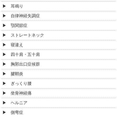
耳鳴り
自律神経失調症
顎関節症
ストレートネック
寝違え
四十肩・五十肩
胸郭出口症候群
腱鞘炎
ぎっくり腰
坐骨神経痛
ヘルニア
側弯症