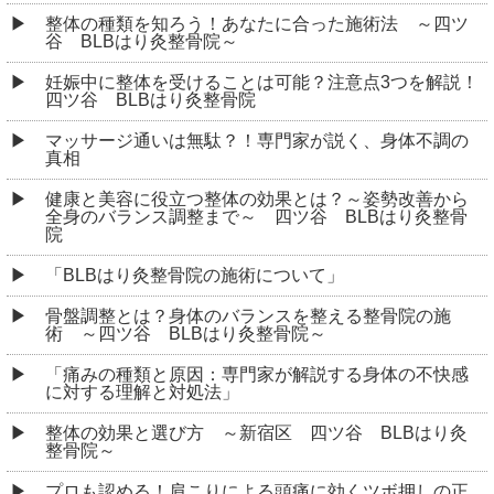
整体の種類を知ろう！あなたに合った施術法 ～四ツ
谷 BLBはり灸整骨院～
妊娠中に整体を受けることは可能？注意点3つを解説！
四ツ谷 BLBはり灸整骨院
マッサージ通いは無駄？！専門家が説く、身体不調の
真相
健康と美容に役立つ整体の効果とは？～姿勢改善から
全身のバランス調整まで～ 四ツ谷 BLBはり灸整骨
院
「BLBはり灸整骨院の施術について」
骨盤調整とは？身体のバランスを整える整骨院の施
術 ～四ツ谷 BLBはり灸整骨院～
「痛みの種類と原因：専門家が解説する身体の不快感
に対する理解と対処法」
整体の効果と選び方 ～新宿区 四ツ谷 BLBはり灸
整骨院～
プロも認める！肩こりによる頭痛に効くツボ押しの正