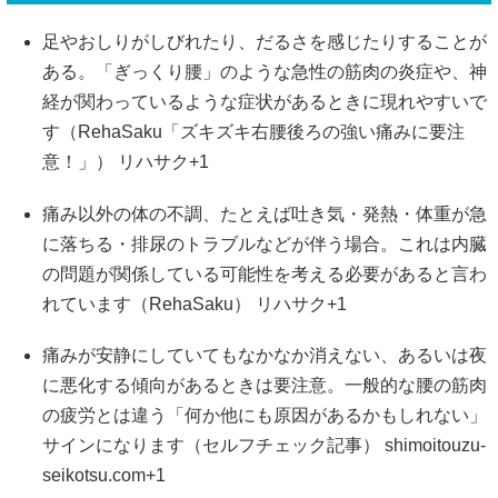
足やおしりがしびれたり、だるさを感じたりすることが
ある。「ぎっくり腰」のような急性の筋肉の炎症や、神
経が関わっているような症状があるときに現れやすいで
す（RehaSaku「ズキズキ右腰後ろの強い痛みに要注
意！」）
リハサク
+1
痛み以外の体の不調、たとえば吐き気・発熱・体重が急
に落ちる・排尿のトラブルなどが伴う場合。これは内臓
の問題が関係している可能性を考える必要があると言わ
れています（RehaSaku）
リハサク
+1
痛みが安静にしていてもなかなか消えない、あるいは夜
に悪化する傾向があるときは要注意。一般的な腰の筋肉
の疲労とは違う「何か他にも原因があるかもしれない」
サインになります（セルフチェック記事）
shimoitouzu-
seikotsu.com
+1