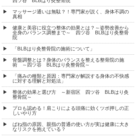
四ツ谷 BLBはり灸整骨院
マッサージ通いは無駄？！専門家が説く、身体不調の
真相
健康と美容に役立つ整体の効果とは？～姿勢改善から
全身のバランス調整まで～ 四ツ谷 BLBはり灸整骨
院
「BLBはり灸整骨院の施術について」
骨盤調整とは？身体のバランスを整える整骨院の施
術 ～四ツ谷 BLBはり灸整骨院～
「痛みの種類と原因：専門家が解説する身体の不快感
に対する理解と対処法」
整体の効果と選び方 ～新宿区 四ツ谷 BLBはり灸
整骨院～
プロも認める！肩こりによる頭痛に効くツボ押しの正
しいやり方
ばね指の原因、親指の普通の使い方が実は健康に大き
なリスクを抱えている？