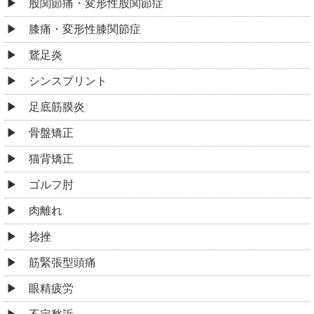
股関節痛・変形性股関節症
膝痛・変形性膝関節症
鵞足炎
シンスプリント
足底筋膜炎
骨盤矯正
猫背矯正
ゴルフ肘
肉離れ
捻挫
筋緊張型頭痛
眼精疲労