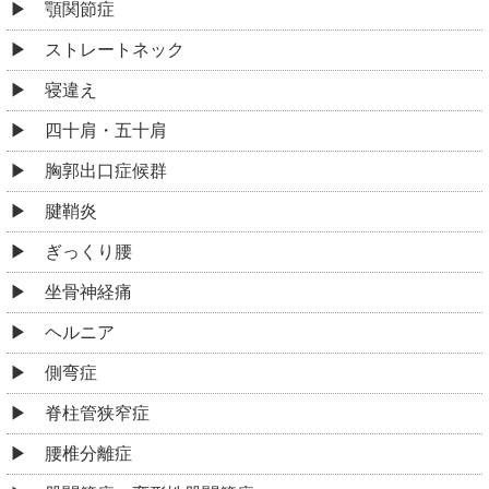
顎関節症
ストレートネック
寝違え
四十肩・五十肩
胸郭出口症候群
腱鞘炎
ぎっくり腰
坐骨神経痛
ヘルニア
側弯症
脊柱管狭窄症
腰椎分離症