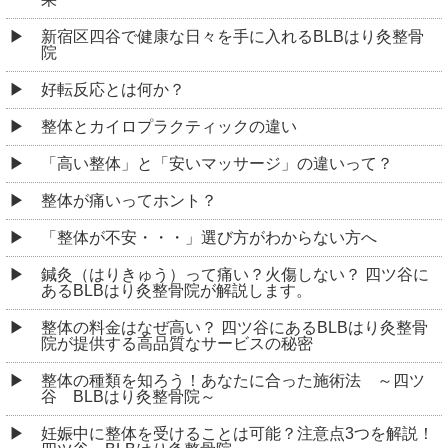
新宿区四谷で健康な日々を手に入れるBLBはり灸整骨
院
好転反応とは何か？
整体とカイロプラクティックの違い
「高い整体」と「安いマッサージ」の違いって？
整体が痛いってホント？
「整体が不安・・・」選び方がわからない方へ
鍼灸（はりきゅう）って痛い？火傷しない？ 四ツ谷に
あるBLBはり灸整骨院が解説します。
整体の料金はなぜ高い？ 四ツ谷にあるBLBはり灸整骨
院が提供する高品質なサービスの秘密
整体の種類を知ろう！あなたに合った施術法 ～四ツ
谷 BLBはり灸整骨院～
妊娠中に整体を受けることは可能？注意点3つを解説！