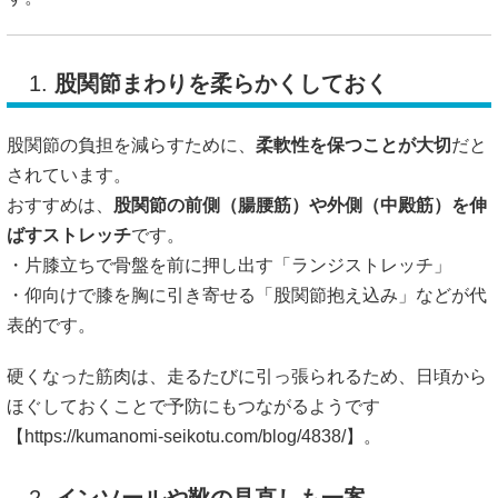
1.
股関節まわりを柔らかくしておく
股関節の負担を減らすために、
柔軟性を保つことが大切
だと
されています。
おすすめは、
股関節の前側（腸腰筋）や外側（中殿筋）を伸
ばすストレッチ
です。
・片膝立ちで骨盤を前に押し出す「ランジストレッチ」
・仰向けで膝を胸に引き寄せる「股関節抱え込み」などが代
表的です。
硬くなった筋肉は、走るたびに引っ張られるため、日頃から
ほぐしておくことで予防にもつながるようです
【
https://kumanomi-seikotu.com/blog/4838/】。
2.
インソールや靴の見直しも一案