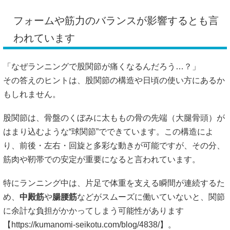
フォームや筋力のバランスが影響するとも言
われています
「なぜランニングで股関節が痛くなるんだろう…？」
その答えのヒントは、股関節の構造や日頃の使い方にあるか
もしれません。
股関節は、骨盤のくぼみに太ももの骨の先端（大腿骨頭）が
はまり込むような“球関節”でできています。この構造によ
り、前後・左右・回旋と多彩な動きが可能ですが、その分、
筋肉や靭帯での安定が重要になると言われています。
特にランニング中は、片足で体重を支える瞬間が連続するた
め、
中殿筋
や
腸腰筋
などがスムーズに働いていないと、関節
に余計な負担がかかってしまう可能性があります
【
https://kumanomi-seikotu.com/blog/4838/】。