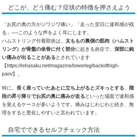
どこが、どう痛む？症状の特徴を押さえよう
「お尻の奥の方がジワジワ痛い」「走った翌日に違和感が残
る」──このような声をよく耳にします。
ハムストリング付着部炎は、
太ももの裏側の筋肉（ハムスト
リング）が骨盤の坐骨に付く部分
に起きる炎症で、
深部に鈍
い痛みが出ることがある
とされています
【
https://rehasaku.net/magazine/lowerleg/backofthigh-
pain/】。
特に、
長く座っていたあとに立ち上がるとズキっとする
、
階
段の昇り降りでお尻の奥に痛みが走る
といった場面で違和感
を覚えるケースが多いようです。痛みはじわじわと続き、無
理をすると悪化しやすいと言われています。
自宅でできるセルフチェック方法