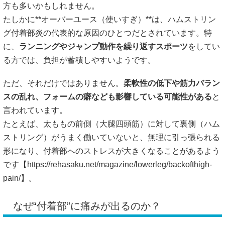
方も多いかもしれません。
たしかに**オーバーユース（使いすぎ）**は、ハムストリン
グ付着部炎の代表的な原因のひとつだとされています。特
に、
ランニングやジャンプ動作を繰り返すスポーツ
をしてい
る方では、負担が蓄積しやすいようです。
ただ、それだけではありません。
柔軟性の低下や筋力バラン
スの乱れ、フォームの癖なども影響している可能性がある
と
言われています。
たとえば、太ももの前側（大腿四頭筋）に対して裏側（ハム
ストリング）がうまく働いていないと、無理に引っ張られる
形になり、付着部へのストレスが大きくなることがあるよう
です【
https://rehasaku.net/magazine/lowerleg/backofthigh-
pain/】。
なぜ“付着部”に痛みが出るのか？