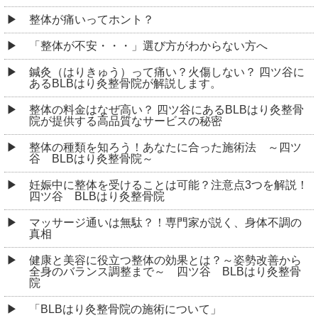
整体が痛いってホント？
「整体が不安・・・」選び方がわからない方へ
鍼灸（はりきゅう）って痛い？火傷しない？ 四ツ谷に
あるBLBはり灸整骨院が解説します。
整体の料金はなぜ高い？ 四ツ谷にあるBLBはり灸整骨
院が提供する高品質なサービスの秘密
整体の種類を知ろう！あなたに合った施術法 ～四ツ
谷 BLBはり灸整骨院～
妊娠中に整体を受けることは可能？注意点3つを解説！
四ツ谷 BLBはり灸整骨院
マッサージ通いは無駄？！専門家が説く、身体不調の
真相
健康と美容に役立つ整体の効果とは？～姿勢改善から
全身のバランス調整まで～ 四ツ谷 BLBはり灸整骨
院
「BLBはり灸整骨院の施術について」