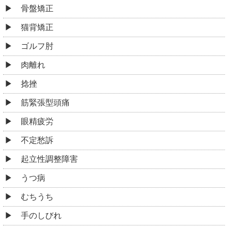
骨盤矯正
猫背矯正
ゴルフ肘
肉離れ
捻挫
筋緊張型頭痛
眼精疲労
不定愁訴
起立性調整障害
うつ病
むちうち
手のしびれ