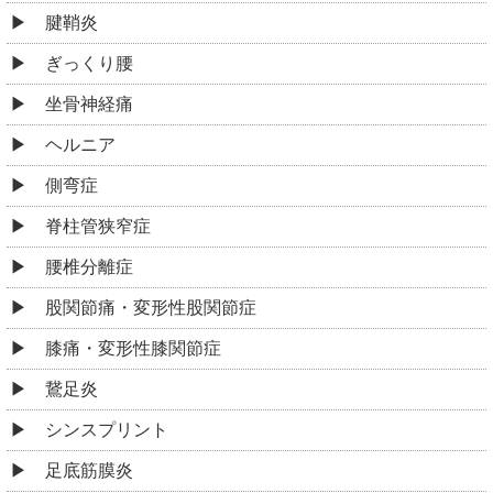
腱鞘炎
ぎっくり腰
坐骨神経痛
ヘルニア
側弯症
脊柱管狭窄症
腰椎分離症
股関節痛・変形性股関節症
膝痛・変形性膝関節症
鵞足炎
シンスプリント
足底筋膜炎