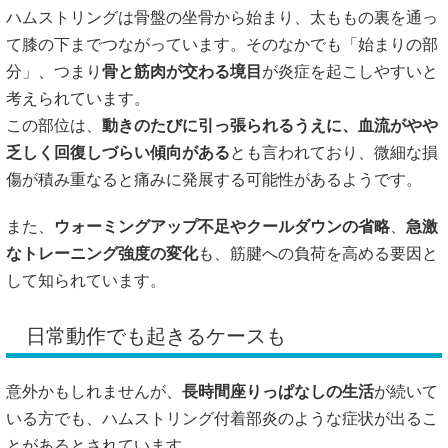
ハムストリングは骨盤の坐骨から始まり、太ももの裏を通っ
て膝の下までつながっています。そのなかでも「始まりの部
分」、つまり
骨と筋肉が交わる境目
が炎症を起こしやすいと
考えられています。
この部位は、
動きのたびに引っ張られるうえに、血流がやや
乏しく回復しづらい傾向がある
とも言われており、微細な損
傷が積み重なると痛みに発展する可能性があるようです。
また、
ウォーミングアップ不足やクールダウンの省略
、
急激
なトレーニング強度の変化
も、筋腱への負荷を高める要因と
して知られています。
日常動作でも起きるケースも
意外かもしれませんが、
長時間座りっぱなしの生活
が続いて
いる方でも、ハムストリング付着部炎のような症状が出るこ
とがあるとされています。