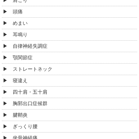
肩こり
頭痛
めまい
耳鳴り
自律神経失調症
顎関節症
ストレートネック
寝違え
四十肩・五十肩
胸郭出口症候群
腱鞘炎
ぎっくり腰
坐骨神経痛