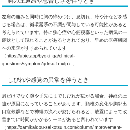
胸の圧迫感や息苦しさを伴うとき
左肩の痛みと同時に胸の締めつけ、息切れ、冷や汗などを感
じる場合は、循環器系の不調が関与している可能性があると
考えられています。特に狭心症や心筋梗塞といった病気の一
症状として現れることがあるとされており、早めの医療機関
への来院がすすめられています
（
https://ubie.app/byoki_qa/clinical-
questions/symptom/qdrsx-1mxfp）。
しびれや感覚の異常を伴うとき
肩だけでなく腕や手先にまでしびれが広がる場合、神経の圧
迫が原因になっていることがあります。頸椎の変化や胸郭出
口症候群などで神経の流れが妨げられると、放置によって改
善までに時間がかかるケースがあると言われています
（
https://oamikaidou-seikotsuin.com/column/improvement-