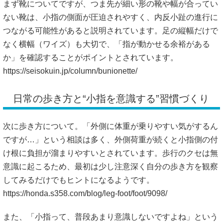
まず靴についてですが、つま先が細い形の靴や幅が合ってい
ない靴は、小指の側面が圧迫されやすく、内反小趾の進行に
つながる可能性があると説明されています。足の縦幅だけで
なく横幅（ワイズ）も大切で、「指が動かせる余裕がある
か」を確認することがポイントとされています。
https://seisokuin.jp/column/bunionette/
日常の歩き方と“小指を意識する”習慣づくり
次に歩き方について。「外側に体重が乗りやすい気がするん
ですが…」という相談は多く、外側荷重が続くと小指側の付
け根に負担が溜まりやすいとされています。歩行のクセは無
意識に起こるため、最初は少し注意深く自分の歩き方を観察
してみるだけでもヒントになるようです。
https://honda.s358.com/blog/leg-foot/foot/9098/
また、「小指って、普段あまり意識しないですよね」という