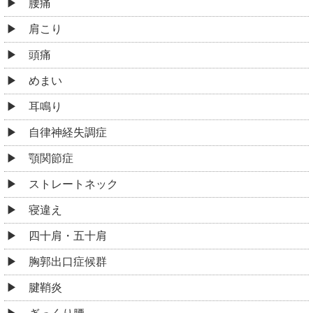
腰痛
肩こり
頭痛
めまい
耳鳴り
自律神経失調症
顎関節症
ストレートネック
寝違え
四十肩・五十肩
胸郭出口症候群
腱鞘炎