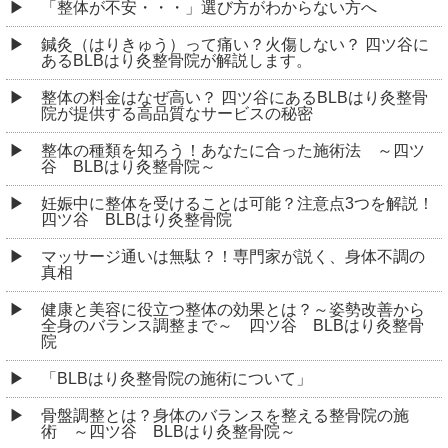
「整体が不安・・・」選び方がわからない方へ
鍼灸（はりきゅう）って痛い？火傷しない？ 四ツ谷に
あるBLBはり灸整骨院が解説します。
整体の料金はなぜ高い？ 四ツ谷にあるBLBはり灸整骨
院が提供する高品質なサービスの秘密
整体の種類を知ろう！あなたに合った施術法 ～四ツ
谷 BLBはり灸整骨院～
妊娠中に整体を受けることは可能？注意点3つを解説！
四ツ谷 BLBはり灸整骨院
マッサージ通いは無駄？！専門家が説く、身体不調の
真相
健康と美容に役立つ整体の効果とは？～姿勢改善から
全身のバランス調整まで～ 四ツ谷 BLBはり灸整骨
院
「BLBはり灸整骨院の施術について」
骨盤調整とは？身体のバランスを整える整骨院の施
術 ～四ツ谷 BLBはり灸整骨院～