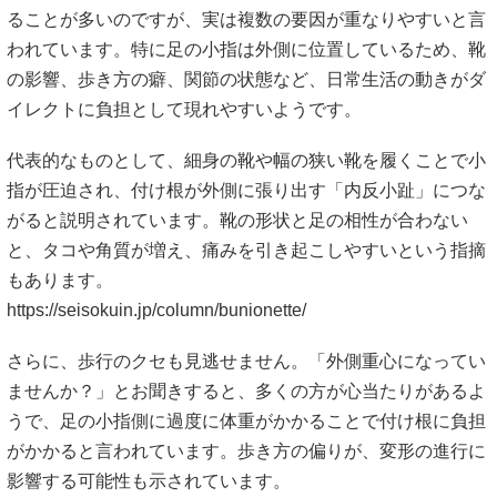
ることが多いのですが、実は複数の要因が重なりやすいと言
われています。特に足の小指は外側に位置しているため、靴
の影響、歩き方の癖、関節の状態など、日常生活の動きがダ
イレクトに負担として現れやすいようです。
代表的なものとして、細身の靴や幅の狭い靴を履くことで小
指が圧迫され、付け根が外側に張り出す「内反小趾」につな
がると説明されています。靴の形状と足の相性が合わない
と、タコや角質が増え、痛みを引き起こしやすいという指摘
もあります。
https://seisokuin.jp/column/bunionette/
さらに、歩行のクセも見逃せません。「外側重心になってい
ませんか？」とお聞きすると、多くの方が心当たりがあるよ
うで、足の小指側に過度に体重がかかることで付け根に負担
がかかると言われています。歩き方の偏りが、変形の進行に
影響する可能性も示されています。