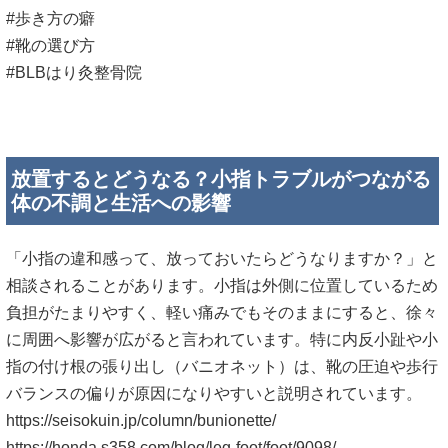
#歩き方の癖
#靴の選び方
#BLBはり灸整骨院
放置するとどうなる？小指トラブルがつながる
体の不調と生活への影響
「小指の違和感って、放っておいたらどうなりますか？」と
相談されることがあります。小指は外側に位置しているため
負担がたまりやすく、軽い痛みでもそのままにすると、徐々
に周囲へ影響が広がると言われています。特に内反小趾や小
指の付け根の張り出し（バニオネット）は、靴の圧迫や歩行
バランスの偏りが原因になりやすいと説明されています。
https://seisokuin.jp/column/bunionette/
https://honda.s358.com/blog/leg-foot/foot/9098/