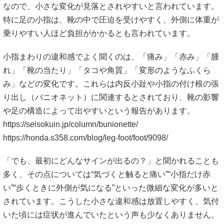
なので、小さな変化が見落とされやすいと言われています。
特に足の小指は、靴の中で圧迫を受けやすく、外側に体重が
乗りやすい人ほど負担がかかるとも言われています。
小指まわりの違和感でよく聞くのは、「痛み」「赤み」「腫
れ」「靴の当たり」「タコや角質」「変形のようなふくら
み」などの変化です。これらは内反小趾や小指の付け根の張
り出し（バニオネット）に関連するとされており、靴の影響
や足の構造によって出やすいという報告があります。
https://seisokuin.jp/column/bunionette/
https://honda.s358.com/blog/leg-foot/foot/9098/
「でも、最初にどんなサインが出るの？」と聞かれることも
多く、その点については“気づくと触ると痛い”“小指だけ赤
い”“歩くときに外側が気になる”といった微細な変化が多いと
されています。こうした小さな違和感は放置しやすく、気付
いた頃には症状が進んでいたという声も少なくありません。