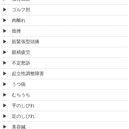
ゴルフ肘
肉離れ
捻挫
筋緊張型頭痛
眼精疲労
不定愁訴
起立性調整障害
うつ病
むちうち
手のしびれ
足のしびれ
美容鍼