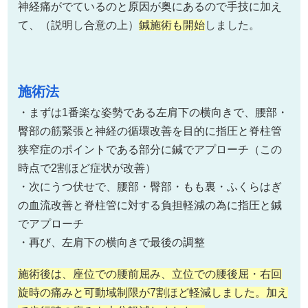
神経痛がでているのと原因が奥にあるので手技に加え
て、（説明し合意の上）
鍼施術も開始
しました。
施術法
・まずは1番楽な姿勢である左肩下の横向きで、腰部・
臀部の筋緊張と神経の循環改善を目的に指圧と脊柱管
狭窄症のポイントである部分に鍼でアプローチ（この
時点で2割ほど症状が改善）
・次にうつ伏せで、腰部・臀部・もも裏・ふくらはぎ
の血流改善と脊柱管に対する負担軽減の為に指圧と鍼
でアプローチ
・再び、左肩下の横向きで最後の調整
施術後は、座位での腰前屈み、立位での腰後屈・右回
旋時の痛みと可動域制限が7割ほど軽減しました。加え