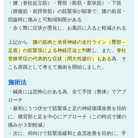
・腰（脊柱起立筋）・臀部（殿筋・梨状筋）・下肢
（腓腹筋・前脛骨筋）の筋緊張が顕著で、腰の前屈・
回旋時に痛みと可動域制限がある
・歩く際に症状が悪化し、お風呂に入ると軽減される
上記から、
腰の筋肉と坐骨神経の走行ライン（臀部～
足底）の筋緊張による神経圧迫と判断
し、また、
脊柱
管狭窄症の代表的な症状（間欠性跛行）もある
為、そ
こも原因として考えて施術を開始しました。
施術法
・鍼灸には恐怖心がある為、全て手技（整体）でアプ
ローチ
・最初にうつ伏せで筋緊張と足の神経循環改善を目的
に、腰背部と足を中心にアプローチ（この時点で腰の
痛みが３割軽減）
・次に、仰向けで筋緊張緩和と血流改善を目的に、手