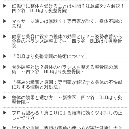
妊娠中に整体を受けることは可能？注意点3つを解説！
四ツ谷 BLBはり灸整骨院
マッサージ通いは無駄？！専門家が説く、身体不調の
真相
健康と美容に役立つ整体の効果とは？～姿勢改善から
全身のバランス調整まで～ 四ツ谷 BLBはり灸整骨
院
「BLBはり灸整骨院の施術について」
骨盤調整とは？身体のバランスを整える整骨院の施
術 ～四ツ谷 BLBはり灸整骨院～
「痛みの種類と原因：専門家が解説する身体の不快感
に対する理解と対処法」
整体の効果と選び方 ～新宿区 四ツ谷 BLBはり灸
整骨院～
プロも認める！肩こりによる頭痛に効くツボ押しの正
しいやり方
ばね指の原因、親指の普通の使い方が実は健康に大き