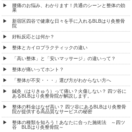
腰痛のお悩み、わかります！共通のシーンと整体の効
果
新宿区四谷で健康な日々を手に入れるBLBはり灸整骨
院
好転反応とは何か？
整体とカイロプラクティックの違い
「高い整体」と「安いマッサージ」の違いって？
整体が痛いってホント？
「整体が不安・・・」選び方がわからない方へ
鍼灸（はりきゅう）って痛い？火傷しない？ 四ツ谷に
あるBLBはり灸整骨院が解説します。
整体の料金はなぜ高い？ 四ツ谷にあるBLBはり灸整骨
院が提供する高品質なサービスの秘密
整体の種類を知ろう！あなたに合った施術法 ～四ツ
谷 BLBはり灸整骨院～