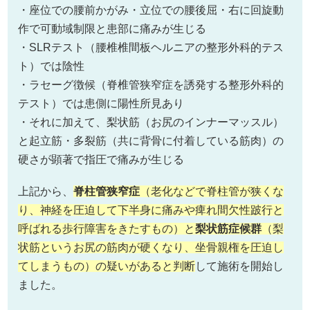
・座位での腰前かがみ・立位での腰後屈・右に回旋動
作で可動域制限と患部に痛みが生じる
・SLRテスト（腰椎椎間板ヘルニアの整形外科的テス
ト）では陰性
・ラセーグ徴候（脊椎管狭窄症を誘発する整形外科的
テスト）では患側に陽性所見あり
・それに加えて、梨状筋（お尻のインナーマッスル）
と起立筋・多裂筋（共に背骨に付着している筋肉）の
硬さが顕著で指圧で痛みが生じる
上記から、
脊柱管狭窄症
（老化などで脊柱管が狭くな
り、神経を圧迫して下半身に痛みや痺れ間欠性跛行と
呼ばれる歩行障害をきたすもの）と
梨状筋症候群
（梨
状筋というお尻の筋肉が硬くなり、坐骨親権を圧迫し
てしまうもの）の疑いがあると判断
して施術を開始し
ました。