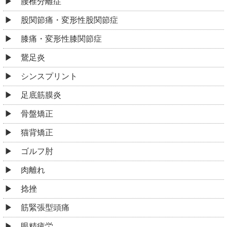
腰椎分離症
股関節痛・変形性股関節症
膝痛・変形性膝関節症
鵞足炎
シンスプリント
足底筋膜炎
骨盤矯正
猫背矯正
ゴルフ肘
肉離れ
捻挫
筋緊張型頭痛
眼精疲労