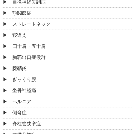
自律神経失調症
顎関節症
ストレートネック
寝違え
四十肩・五十肩
胸郭出口症候群
腱鞘炎
ぎっくり腰
坐骨神経痛
ヘルニア
側弯症
脊柱管狭窄症