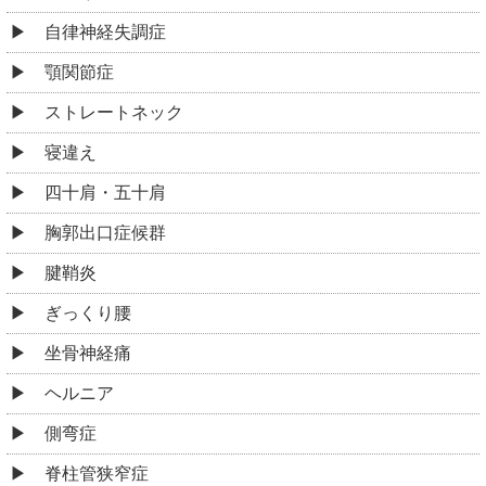
自律神経失調症
顎関節症
ストレートネック
寝違え
四十肩・五十肩
胸郭出口症候群
腱鞘炎
ぎっくり腰
坐骨神経痛
ヘルニア
側弯症
脊柱管狭窄症