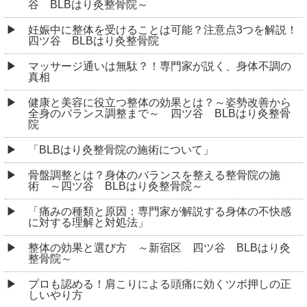
谷 BLBはり灸整骨院～
妊娠中に整体を受けることは可能？注意点3つを解説！
四ツ谷 BLBはり灸整骨院
マッサージ通いは無駄？！専門家が説く、身体不調の
真相
健康と美容に役立つ整体の効果とは？～姿勢改善から
全身のバランス調整まで～ 四ツ谷 BLBはり灸整骨
院
「BLBはり灸整骨院の施術について」
骨盤調整とは？身体のバランスを整える整骨院の施
術 ～四ツ谷 BLBはり灸整骨院～
「痛みの種類と原因：専門家が解説する身体の不快感
に対する理解と対処法」
整体の効果と選び方 ～新宿区 四ツ谷 BLBはり灸
整骨院～
プロも認める！肩こりによる頭痛に効くツボ押しの正
しいやり方