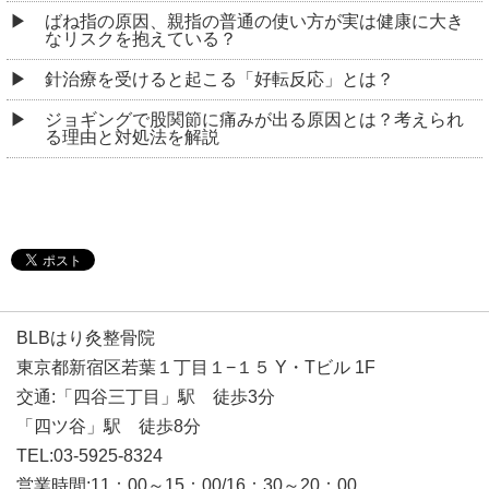
ばね指の原因、親指の普通の使い方が実は健康に大き
なリスクを抱えている？
針治療を受けると起こる「好転反応」とは？
ジョギングで股関節に痛みが出る原因とは？考えられ
る理由と対処法を解説
BLBはり灸整骨院
東京都新宿区若葉１丁目１−１５ Y・Tビル 1F
交通:「四谷三丁目」駅 徒歩3分
「四ツ谷」駅 徒歩8分
TEL:03-5925-8324
営業時間:11：00～15：00/16：30～20：00