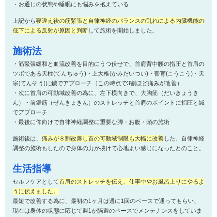
・お通じの状態や睡眠にも悩みを抱えている
上記から
寝違え後の筋緊張と自律神経のバランスの乱れによる内臓機能の
低下による反射が原因と判断
して施術を開始しました。
施術法
・筋緊張緩和と血流改善を目的にうつ伏せで、首肩背中腰の指圧と首肩の
ツボである天柱(てんちゅう)・上大椎(かみだいつい)・膏肓(こうこう)・天
宗(てんそう)に鍼でアプローチ（この時点で3割ほど痛みが改善）
・次に首肩の可動域改善の為に、左下横向きで、大胸筋（だいきょうき
ん）・前鋸筋（ぜんきょきん）のストレッチと首肩のポイントに指圧と鍼
でアプローチ
・最後に仰向けで自律神経調整に重要な脚・お腹・頭の施術
施術後は、
痛みが８割改善し首の可動域制限も大幅に改善
した。自律神経
調整の施術もしたので身体の力が抜けて心地よい感じになったとのこと。
生活指導
セルフケアとして
首肩のストレッチを伝え、仕事中やお風呂上りにやるよ
うに伝えました。
最短で改善する為に、最初の1ヶ月は週に1回のペースで通ってもらい、
現在は身体の状態に応じて週1か隔週のペースでメンテナンスをしていま