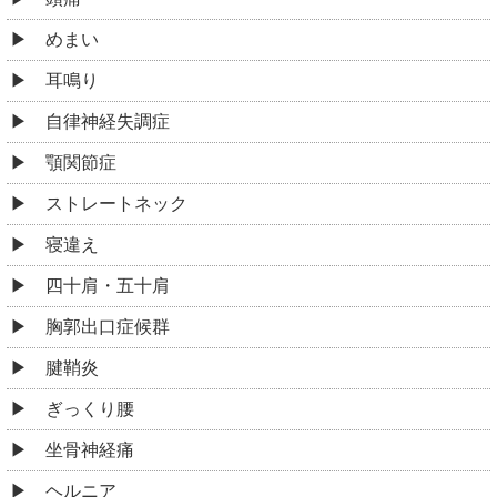
めまい
耳鳴り
自律神経失調症
顎関節症
ストレートネック
寝違え
四十肩・五十肩
胸郭出口症候群
腱鞘炎
ぎっくり腰
坐骨神経痛
ヘルニア