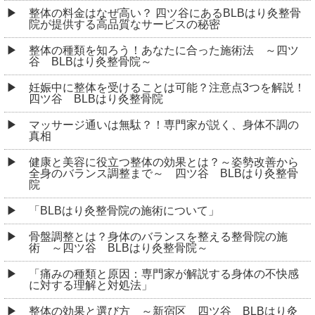
整体の料金はなぜ高い？ 四ツ谷にあるBLBはり灸整骨
院が提供する高品質なサービスの秘密
整体の種類を知ろう！あなたに合った施術法 ～四ツ
谷 BLBはり灸整骨院～
妊娠中に整体を受けることは可能？注意点3つを解説！
四ツ谷 BLBはり灸整骨院
マッサージ通いは無駄？！専門家が説く、身体不調の
真相
健康と美容に役立つ整体の効果とは？～姿勢改善から
全身のバランス調整まで～ 四ツ谷 BLBはり灸整骨
院
「BLBはり灸整骨院の施術について」
骨盤調整とは？身体のバランスを整える整骨院の施
術 ～四ツ谷 BLBはり灸整骨院～
「痛みの種類と原因：専門家が解説する身体の不快感
に対する理解と対処法」
整体の効果と選び方 ～新宿区 四ツ谷 BLBはり灸