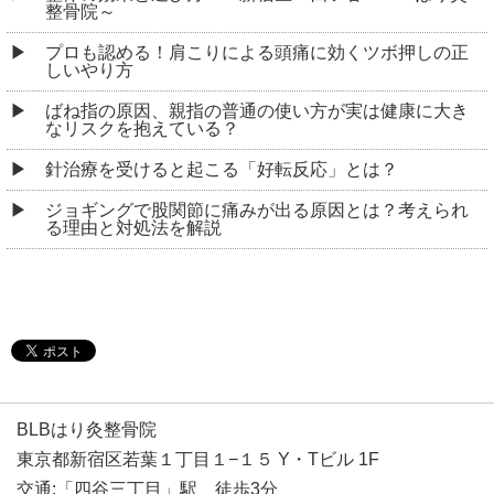
整骨院～
プロも認める！肩こりによる頭痛に効くツボ押しの正
しいやり方
ばね指の原因、親指の普通の使い方が実は健康に大き
なリスクを抱えている？
針治療を受けると起こる「好転反応」とは？
ジョギングで股関節に痛みが出る原因とは？考えられ
る理由と対処法を解説
BLBはり灸整骨院
東京都新宿区若葉１丁目１−１５ Y・Tビル 1F
交通:「四谷三丁目」駅 徒歩3分