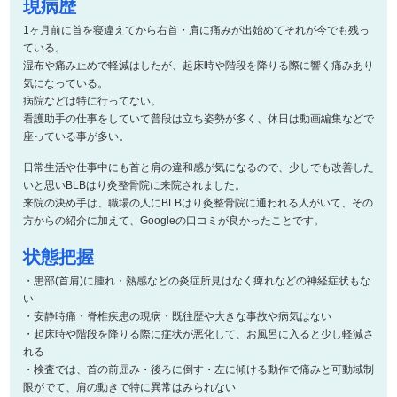
現病歴
1ヶ月前に首を寝違えてから右首・肩に痛みが出始めてそれが今でも残っ
ている。
湿布や痛み止めで軽減はしたが、起床時や階段を降りる際に響く痛みあり
気になっている。
病院などは特に行ってない。
看護助手の仕事をしていて普段は立ち姿勢が多く、休日は動画編集などで
座っている事が多い。
日常生活や仕事中にも首と肩の違和感が気になるので、少しでも改善した
いと思いBLBはり灸整骨院に来院されました。
来院の決め手は、職場の人にBLBはり灸整骨院に通われる人がいて、その
方からの紹介に加えて、Googleの口コミが良かったことです。
状態把握
・患部(首肩)に腫れ・熱感などの炎症所見はなく痺れなどの神経症状もな
い
・安静時痛・脊椎疾患の現病・既往歴や大きな事故や病気はない
・起床時や階段を降りる際に症状が悪化して、お風呂に入ると少し軽減さ
れる
・検査では、首の前屈み・後ろに倒す・左に傾ける動作で痛みと可動域制
限がでて、肩の動きで特に異常はみられない