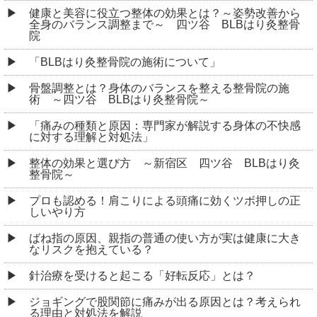
健康と美容に役立つ整体の効果とは？～姿勢改善から
全身のバランス調整まで～ 四ツ谷 BLBはり灸整骨
院
「BLBはり灸整骨院の施術について」
骨盤調整とは？身体のバランスを整える整骨院の施
術 ～四ツ谷 BLBはり灸整骨院～
「痛みの種類と原因：専門家が解説する身体の不快感
に対する理解と対処法」
整体の効果と選び方 ～新宿区 四ツ谷 BLBはり灸
整骨院～
プロも認める！肩こりによる頭痛に効くツボ押しの正
しいやり方
ばね指の原因、親指の普通の使い方が実は健康に大き
なリスクを抱えている？
針治療を受けると起こる「好転反応」とは？
ジョギングで股関節に痛みが出る原因とは？考えられ
る理由と対処法を解説