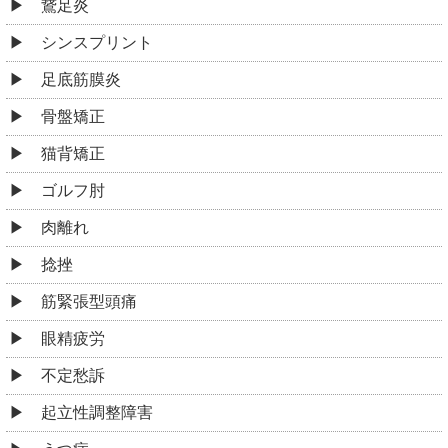
鵞足炎
シンスプリント
足底筋膜炎
骨盤矯正
猫背矯正
ゴルフ肘
肉離れ
捻挫
筋緊張型頭痛
眼精疲労
不定愁訴
起立性調整障害