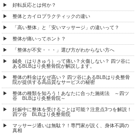
好転反応とは何か？
整体とカイロプラクティックの違い
「高い整体」と「安いマッサージ」の違いって？
整体が痛いってホント？
「整体が不安・・・」選び方がわからない方へ
鍼灸（はりきゅう）って痛い？火傷しない？ 四ツ谷に
あるBLBはり灸整骨院が解説します。
整体の料金はなぜ高い？ 四ツ谷にあるBLBはり灸整骨
院が提供する高品質なサービスの秘密
整体の種類を知ろう！あなたに合った施術法 ～四ツ
谷 BLBはり灸整骨院～
妊娠中に整体を受けることは可能？注意点3つを解説！
四ツ谷 BLBはり灸整骨院
マッサージ通いは無駄？！専門家が説く、身体不調の
真相