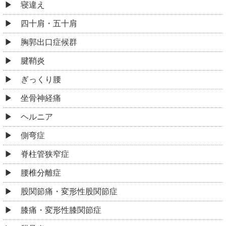
寝違え
四十肩・五十肩
胸郭出口症候群
腱鞘炎
ぎっくり腰
坐骨神経痛
ヘルニア
側弯症
脊柱管狭窄症
腰椎分離症
股関節痛・変形性股関節症
膝痛・変形性膝関節症