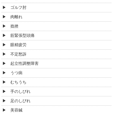
ゴルフ肘
肉離れ
捻挫
筋緊張型頭痛
眼精疲労
不定愁訴
起立性調整障害
うつ病
むちうち
手のしびれ
足のしびれ
美容鍼