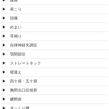
腰痛
肩こり
頭痛
めまい
耳鳴り
自律神経失調症
顎関節症
ストレートネック
寝違え
四十肩・五十肩
胸郭出口症候群
腱鞘炎
ぎっくり腰