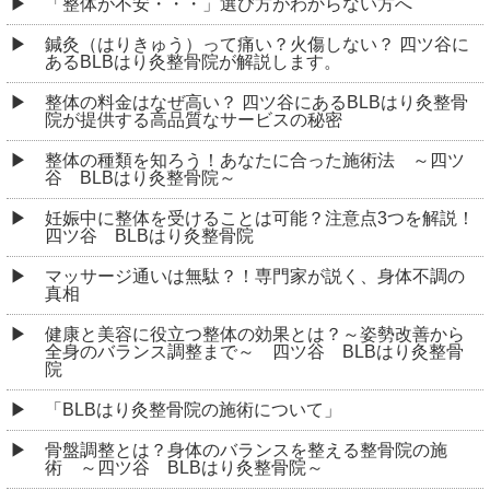
「整体が不安・・・」選び方がわからない方へ
鍼灸（はりきゅう）って痛い？火傷しない？ 四ツ谷に
あるBLBはり灸整骨院が解説します。
整体の料金はなぜ高い？ 四ツ谷にあるBLBはり灸整骨
院が提供する高品質なサービスの秘密
整体の種類を知ろう！あなたに合った施術法 ～四ツ
谷 BLBはり灸整骨院～
妊娠中に整体を受けることは可能？注意点3つを解説！
四ツ谷 BLBはり灸整骨院
マッサージ通いは無駄？！専門家が説く、身体不調の
真相
健康と美容に役立つ整体の効果とは？～姿勢改善から
全身のバランス調整まで～ 四ツ谷 BLBはり灸整骨
院
「BLBはり灸整骨院の施術について」
骨盤調整とは？身体のバランスを整える整骨院の施
術 ～四ツ谷 BLBはり灸整骨院～