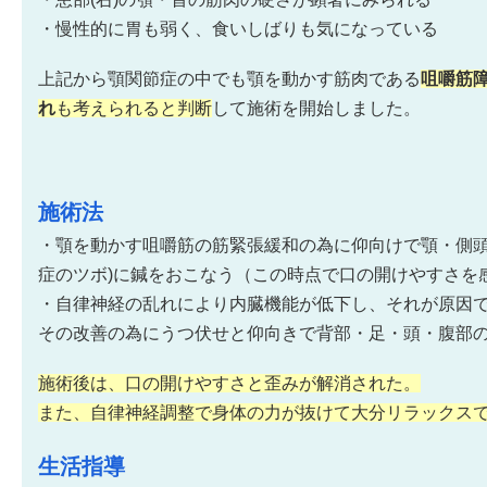
・慢性的に胃も弱く、食いしばりも気になっている
上記から顎関節症の中でも顎を動かす筋肉である
咀嚼筋
れ
も考えられると判断
して施術を開始しました。
施術法
・顎を動かす咀嚼筋の筋緊張緩和の為に仰向けで顎・側頭
症のツボ)に鍼をおこなう（この時点で口の開けやすさを
・自律神経の乱れにより内臓機能が低下し、それが原因
その改善の為にうつ伏せと仰向きで背部・足・頭・腹部
施術後は、口の開けやすさと歪みが解消された。
また、自律神経調整で身体の力が抜けて大分リラックス
生活指導