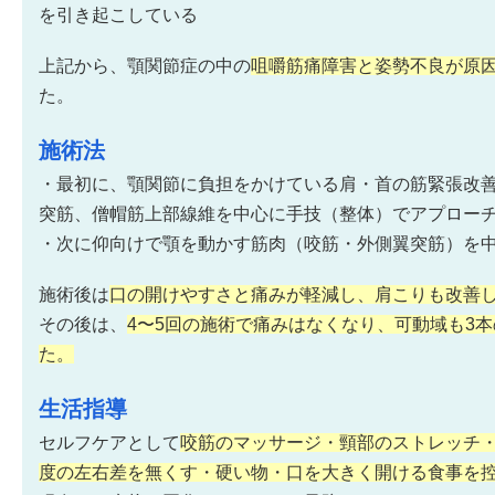
を引き起こしている
上記から、顎関節症の中の
咀嚼筋痛障害と姿勢不良が原
た。
施術法
・最初に、顎関節に負担をかけている肩・首の筋緊張改
突筋、僧帽筋上部線維を中心に手技（整体）でアプロー
・次に仰向けで顎を動かす筋肉（咬筋・外側翼突筋）を
施術後は
口の開けやすさと痛みが軽減し、肩こりも改善
その後は、
4〜5回の施術で痛みはなくなり、可動域も3
た。
生活指導
セルフケアとして
咬筋のマッサージ・頸部のストレッチ
度の左右差を無くす・硬い物・口を大きく開ける食事を