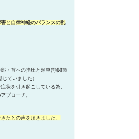
障害
と
自律神経のバランスの乱
部・首への指圧と頬車(顎関節
感じていました）
で症状を引き起こしている為、
のアプローチ。
できたとの声を頂きました。