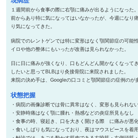
現病歴
１週間前から食事の際に右顎に痛みが出るようになった
前からあり特に気になってはいなかったが、今週になり
り気になってきた。
病院でのレントゲンでは特に変形はなく顎関節症の可能
イロや他の整体にもいったが改善は見られなかった。
日に日に痛みが強くなり、口もどんどん開かなくなって
したいと思ってBLBはり灸接骨院に来院されました。
来院の決め手は、Googleの口コミと顎関節症の症例の
状態把握
・病院の画像診断では骨に異常はなく、変形も見られな
・安静時痛はなく顎に腫れ・熱感などの炎症所見もなし
・食事の時、寝起き、口を大きく開ける際 に痛みが悪
・食いしばりも気になっており、夜はマウスピースを着
・触診では、あごを動かす筋肉である右咬筋・右側頭筋