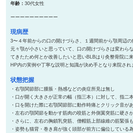
年齢：
30代女性
ーーーーーーーーーー
現病歴
3〜４年前からの口の開けづらさ、１週間前から顎周辺の
元々顎が小さいと思っていて、口の開けづらさは変わら
てきたため何とか改善したいと思いBLBはり灸整骨院に
HP内の実例や丁寧な説明と知識が決め手となり来院され
状態把握
・右顎関節部に腫脹・熱感などの炎症所見は無し
・口が開く大きさが正常の幅（指三本）に対して、指二
・口を開けた際に右顎関節部に動作時痛とクリック音が
・左右の顎関節を動かす筋肉の咬筋と外側翼突筋に硬さ
・さらに、左右の胸鎖乳突筋、僧帽筋上部線維の筋緊張
・姿勢も猫背・巻き肩が強く頭部が前方に偏位している