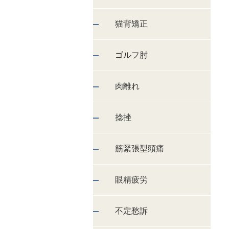
猫背矯正
ゴルフ肘
肉離れ
捻挫
筋緊張型頭痛
眼精疲労
不定愁訴