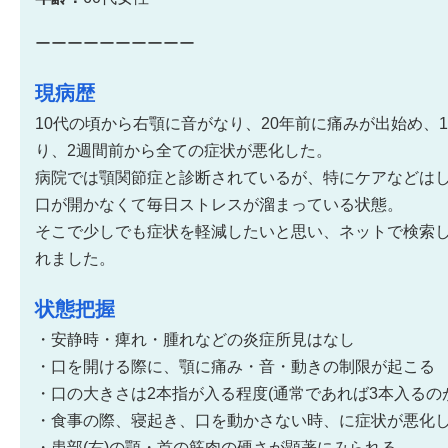
ーーーーーーーーーー
現病歴
10代の頃から右顎に音がなり、20年前に痛みが出始め、
り、2週間前から全ての症状が悪化した。
病院では顎関節症と診断されているが、特にケアなどは
口が開かなくて毎日ストレスが溜まっている状態。
そこで少しでも症状を軽減したいと思い、ネットで検索し
れました。
状態把握
・安静時・痺れ・腫れなどの炎症所見はなし
・口を開ける際に、顎に痛み・音・動きの制限が起こる
・口の大きさは2本指が入る程度(通常であれば3本入るの
・食事の際、寝起き、口を動かさない時、に症状が悪化
・患部(右)の顎・首の筋肉の硬さが顕著にみられる