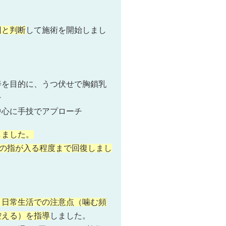
因と判断
して施術を開始しまし
善を目的に、うつ伏せで胸鎖乳
チ
中心に手技でアプローチ
しました。
本の指が入る程度まで回復しまし
・日常生活での注意点（噛む頻
控える）を指導
しました。