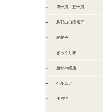
四十肩・五十肩
胸郭出口症候群
腱鞘炎
ぎっくり腰
坐骨神経痛
ヘルニア
側弯症