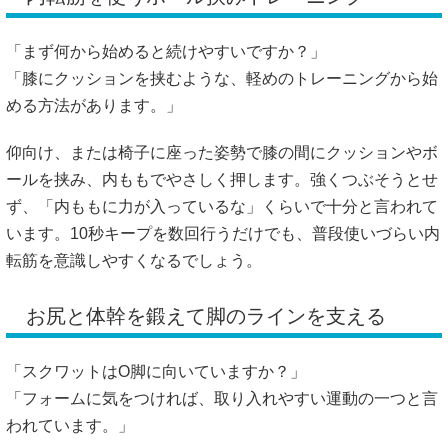
ず、「内ももに力が入っているな」くらいで十分と言われて
います。10秒キープを数回行うだけでも、普段使いづらい内
転筋を意識しやすくなるでしょう。
お尻と体幹を鍛えて脚のラインを支える
「スクワットはO脚に向いていますか？」
「フォームに気をつければ、取り入れやすい運動の一つと言
われています。」
ワイドスタンススクワットは、足を少し広めに開き、膝とつ
ま先の向きをそろえて行います。膝が内側に入ったり、腰が
反ったりすると負担がかかりやすいので、ゆっくり動くのが
ポイントです。お尻を鍛えるなら、四つん這いで脚を後ろへ
上げるドンキーキックも取り入れやすいでしょう。体幹を軽
く意識して姿勢を保つと、骨盤まわりの安定にも役立つと言
われています。