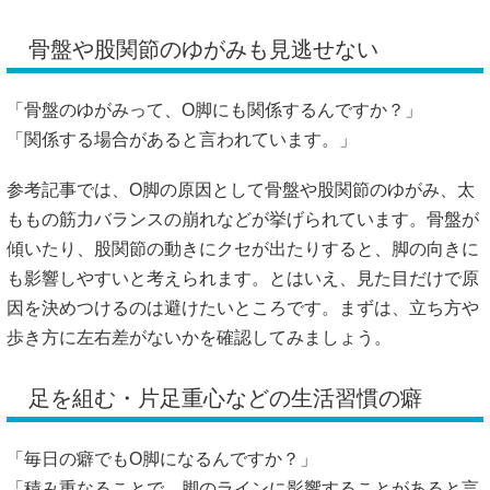
ももの筋力バランスの崩れなどが挙げられています。骨盤が
傾いたり、股関節の動きにクセが出たりすると、脚の向きに
も影響しやすいと考えられます。とはいえ、見た目だけで原
因を決めつけるのは避けたいところです。まずは、立ち方や
歩き方に左右差がないかを確認してみましょう。
足を組む・片足重心などの生活習慣の癖
「毎日の癖でもO脚になるんですか？」
「積み重なることで、脚のラインに影響することがあると言
われています。」
足を組む、横座りをする、片足に体重をかける、靴底の外側
ばかり減る。こうした習慣が続くと、骨盤や膝まわりに偏っ
た負担がかかりやすいようです。O脚改善を目指すなら、筋
トレやストレッチだけでなく、普段の座り方・立ち方・歩き
方を見直すことも大切でしょう。