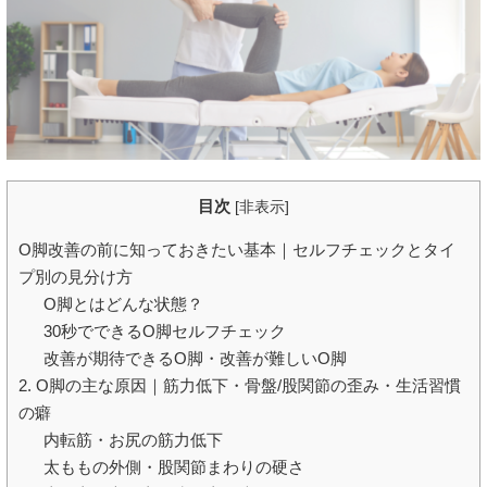
目次
[
非表示
]
O脚改善の前に知っておきたい基本｜セルフチェックとタイ
プ別の見分け方
O脚とはどんな状態？
30秒でできるO脚セルフチェック
改善が期待できるO脚・改善が難しいO脚
2. O脚の主な原因｜筋力低下・骨盤/股関節の歪み・生活習慣
の癖
内転筋・お尻の筋力低下
太ももの外側・股関節まわりの硬さ