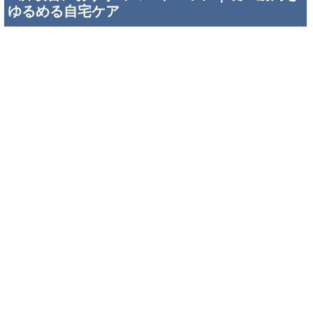
まずは「伸ばしてゆるめる」ことから始めよ
う
「O脚改善って、筋トレをすればいいんですか？」