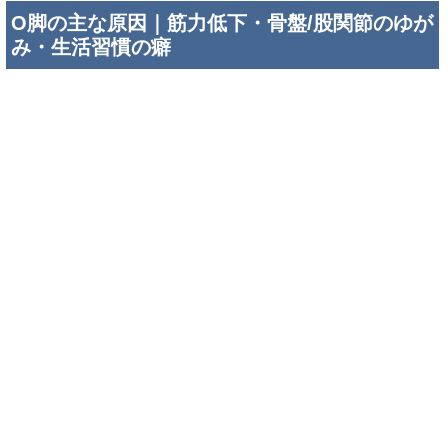
O脚の主な原因｜筋力低下・骨盤/股関節のゆが
み・生活習慣の癖
内もも・お尻の筋力低下が関係することも
「O脚改善って、脚をまっすぐに寄せる練習から始めればい