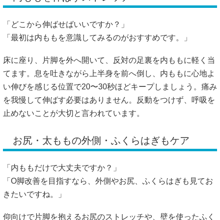
を我慢して伸ばす必要はありません。反動をつけず、呼吸を
止めないことが大切と言われています。
お尻・太ももの外側・ふくらはぎもケア
「内ももだけで大丈夫ですか？」
「O脚改善を目指すなら、外側やお尻、ふくらはぎも見てお
きたいですね。」
仰向けで片脚を抱えるお尻のストレッチや、壁を使ったふく
らはぎストレッチも、自宅で取り入れやすい方法です。太も
もの外側やお尻が硬いと、脚が外へ引っ張られやすいと言わ
れています。お風呂上がりなど、体が温まっているタイミン
グに行うと続けやすいでしょう。無理なく、1日5分から始め
てみてください。
https://therapistplanet.co.jp/column/o-leg-correction/