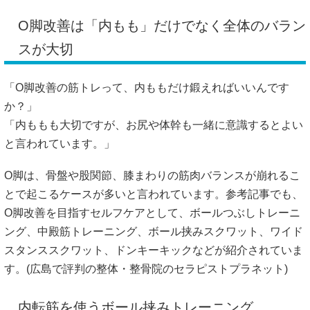
と言われています。」
O脚は、骨盤や股関節、膝まわりの筋肉バランスが崩れるこ
とで起こるケースが多いと言われています。参考記事でも、
O脚改善を目指すセルフケアとして、ボールつぶしトレーニ
ング、中殿筋トレーニング、ボール挟みスクワット、ワイド
スタンススクワット、ドンキーキックなどが紹介されていま
す。(
広島で評判の整体・整骨院のセラピストプラネット
)
内転筋を使うボール挟みトレーニング
「まず何から始めると続けやすいですか？」
「膝にクッションを挟むような、軽めのトレーニングから始
める方法があります。」
仰向け、または椅子に座った姿勢で膝の間にクッションやボ
ールを挟み、内ももでやさしく押します。強くつぶそうとせ