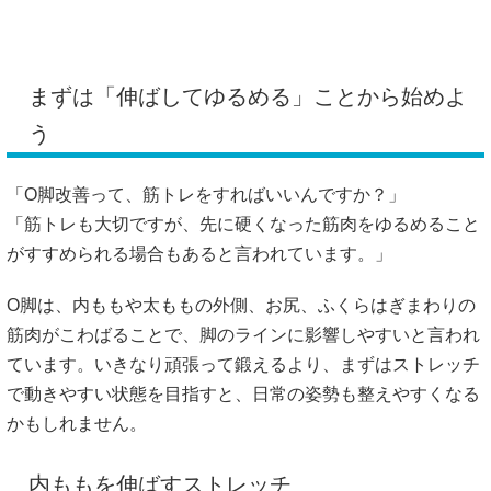
「筋トレも大切ですが、先に硬くなった筋肉をゆるめること
がすすめられる場合もあると言われています。」
O脚は、内ももや太ももの外側、お尻、ふくらはぎまわりの
筋肉がこわばることで、脚のラインに影響しやすいと言われ
ています。いきなり頑張って鍛えるより、まずはストレッチ
で動きやすい状態を目指すと、日常の姿勢も整えやすくなる
かもしれません。
内ももを伸ばすストレッチ
「どこから伸ばせばいいですか？」
「最初は内ももを意識してみるのがおすすめです。」
床に座り、片脚を外へ開いて、反対の足裏を内ももに軽く当
てます。息を吐きながら上半身を前へ倒し、内ももに心地よ
い伸びを感じる位置で20〜30秒ほどキープしましょう。痛み