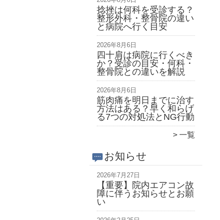
捻挫は何科を受診する？
整形外科・整骨院の違い
と病院へ行く目安
2026年8月6日
四十肩は病院に行くべき
か？受診の目安・何科・
整骨院との違いを解説
2026年8月6日
筋肉痛を明日までに治す
方法はある？早く和らげ
る7つの対処法とNG行動
一覧
お知らせ
2026年7月27日
【重要】院内エアコン故
障に伴うお知らせとお願
い