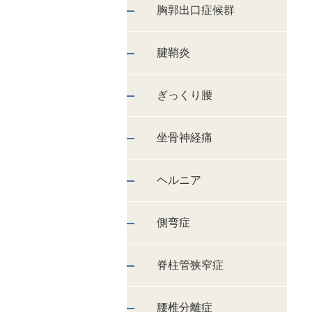
胸郭出口症候群
腱鞘炎
ぎっくり腰
坐骨神経痛
ヘルニア
側弯症
脊柱管狭窄症
腰椎分離症