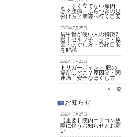
まっすぐ立てない原因
は？腰痛・ふらつきの見
分け方と病院へ行く目安
2026年7月25日
肩甲骨が硬い人の特徴7
選｜セルフチェック・原
因・ほぐし方・受診目安
を解説
2026年7月23日
トリガーポイント 腰の
場所はどこ？原因筋・関
連痛・安全なほぐし方
一覧
お知らせ
2026年7月27日
【重要】院内エアコン故
障に伴うお知らせとお願
い