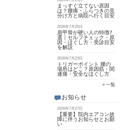
まっすぐ立てない原因
は？腰痛・ふらつきの見
分け方と病院へ行く目安
2026年7月25日
肩甲骨が硬い人の特徴7
選｜セルフチェック・原
因・ほぐし方・受診目安
を解説
2026年7月23日
トリガーポイント 腰の
場所はどこ？原因筋・関
連痛・安全なほぐし方
一覧
お知らせ
2026年7月27日
【重要】院内エアコン故
障に伴うお知らせとお願
い