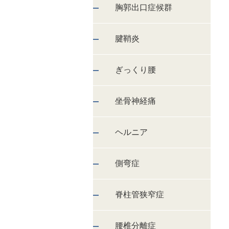
胸郭出口症候群
腱鞘炎
ぎっくり腰
坐骨神経痛
ヘルニア
側弯症
脊柱管狭窄症
腰椎分離症