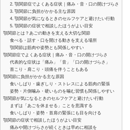
2. 顎関節症でよくある症状｜痛み・音・口の開けづらさ
3. 顎関節に負担がかかる主な原因
4. 顎関節が気になるときのセルフケアと避けたい行動
5. 顎関節の症状で相談したほうがよい目安
顎関節とは？あごの動きを支える大切な関節
食べる・話す・口を開ける動きを支える場所
顎関節は筋肉や姿勢とも関係しやすい
顎関節症でよくある症状｜痛み・音・口の開けづらさ
代表的な症状は「痛み」「音」「口の開けづらさ」
首こり・肩こり・頭痛を伴うこともある
顎関節に負担がかかる主な原因
食いしばり・歯ぎしり・ストレスによる筋肉の緊張
姿勢・片側噛み・硬いものを噛む習慣も関係しやすい
顎関節が気になるときのセルフケアと避けたい行動
まずは「あごを休ませる」ことを意識する
食いしばり・姿勢・首肩の緊張にも目を向ける
顎関節の症状で相談したほうがよい目安
痛みや開けづらさが続くときは早めに相談を