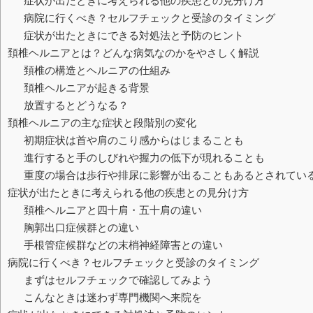
症状が出たときに考えられる他の疾患との見分け方
病院に行くべき？セルフチェックと受診のタイミング
症状が出たときにできる対処法と予防のヒント
頚椎ヘルニアとは？どんな病気なのかをやさしく解説
頚椎の構造とヘルニアの仕組み
頚椎ヘルニアが起きる背景
放置するとどうなる？
頚椎ヘルニアの主な症状と段階別の変化
初期症状は首や肩のこり感からはじまることも
進行すると手のしびれや握力の低下が現れることも
重度の場合は歩行や排尿に影響が出ることもあるとされてい
症状が出たときに考えられる他の疾患との見分け方
頚椎ヘルニアと四十肩・五十肩の違い
胸郭出口症候群との違い
手根管症候群などの末梢神経障害との違い
病院に行くべき？セルフチェックと受診のタイミング
まずはセルフチェックで確認してみよう
こんなときは迷わず専門機関へ来院を