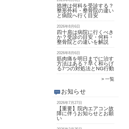
捻挫は何科を受診する？
整形外科・整骨院の違い
と病院へ行く目安
2026年8月6日
四十肩は病院に行くべき
か？受診の目安・何科・
整骨院との違いを解説
2026年8月6日
筋肉痛を明日までに治す
方法はある？早く和らげ
る7つの対処法とNG行動
一覧
お知らせ
2026年7月27日
【重要】院内エアコン故
障に伴うお知らせとお願
い