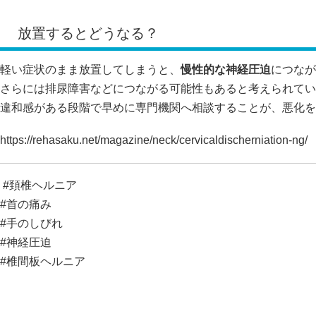
放置するとどうなる？
軽い症状のまま放置してしまうと、
慢性的な神経圧迫
につなが
さらには排尿障害などにつながる可能性もあると考えられてい
違和感がある段階で早めに専門機関へ相談することが、悪化を
https://rehasaku.net/magazine/neck/cervicaldischerniation-ng/
#頚椎ヘルニア
#首の痛み
#手のしびれ
#神経圧迫
#椎間板ヘルニア