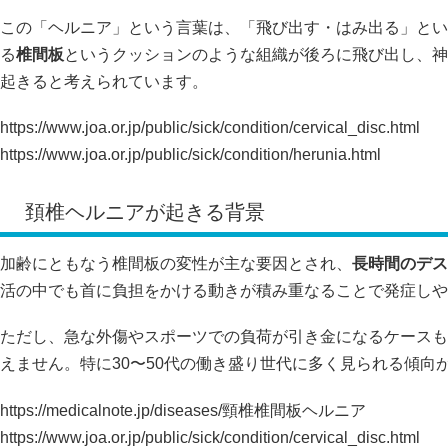
この「ヘルニア」という言葉は、「飛び出す・はみ出る」とい
る
椎間板
というクッションのような組織が後ろに飛び出し、神
起きると考えられています。
https://www.joa.or.jp/public/sick/condition/cervical_disc.html
https://www.joa.or.jp/public/sick/condition/herunia.html
頚椎ヘルニアが起きる背景
加齢にともなう椎間板の変性が主な要因とされ、
長時間のデス
活の中でも首に負担をかける動きが積み重なることで発症しや
ただし、急な外傷やスポーツでの負荷が引き金になるケースも
えません。特に30〜50代の働き盛り世代に多く見られる傾向
https://medicalnote.jp/diseases/頸椎椎間板ヘルニア
https://www.joa.or.jp/public/sick/condition/cervical_disc.html