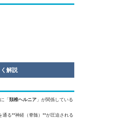
しく解説
に「
頚椎ヘルニア
」が関係している
通る**神経（脊髄）**が圧迫される