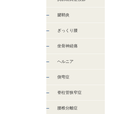
腱鞘炎
ぎっくり腰
坐骨神経痛
ヘルニア
側弯症
脊柱管狭窄症
腰椎分離症