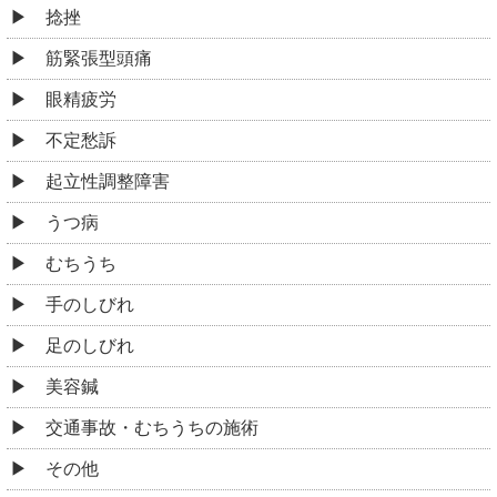
足のしびれ
美容鍼
交通事故・むちうちの施術
その他
お役立ち情報
整体とマッサージの違い
腰痛のお悩み、わかります！共通のシーンと整体の効
果
新宿区四谷で健康な日々を手に入れるBLBはり灸整骨
院
好転反応とは何か？
整体とカイロプラクティックの違い
「高い整体」と「安いマッサージ」の違いって？