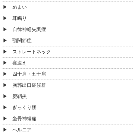
腱鞘炎
ぎっくり腰
坐骨神経痛
ヘルニア
側弯症
脊柱管狭窄症
腰椎分離症
股関節痛・変形性股関節症
膝痛・変形性膝関節症
鵞足炎
シンスプリント
足底筋膜炎