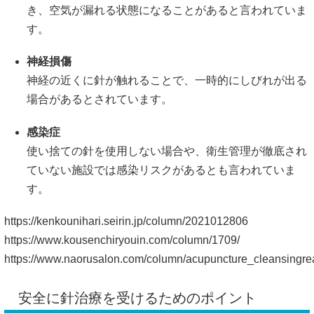
https://kenkounihari.seirin.jp/column/2021012806
https://www.kousenchiryouin.com/column/1709/
https://www.naorusalon.com/column/acupuncture_cleansingrea
安全に針治療を受けるためのポイント
「針治療はちょっと怖いかも…」と感じる方もいるかもしれ
ませんが、
正しい環境と適切な技術
があれば、リスクは極め
て低いとも言われています。
まずは、
国家資格を持つ施術者を選ぶこと
が基本です。免許
を有する鍼灸師は、人体の構造や衛生管理について専門的な
知識を持っています。
また、初回のカウンセリングや触診の際には、自分の体調や
不安に思っていることをしっかり伝えるようにしましょう。
持病がある方、妊娠中の方、血液に関する疾患がある方など