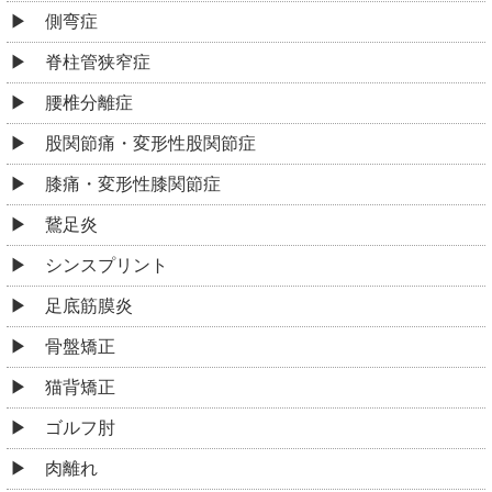
骨盤矯正
猫背矯正
ゴルフ肘
肉離れ
捻挫
筋緊張型頭痛
眼精疲労
不定愁訴
起立性調整障害
うつ病
むちうち
手のしびれ