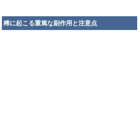
よくある副作用とは異なる「まれに起こるケ
ース」
針治療は比較的安全とされている施術方法ですが、
まれに重
篤な副作用が起こることがある
とも言われています。もちろ
ん頻度はごくわずかですが、正しい理解と対策をしておくこ