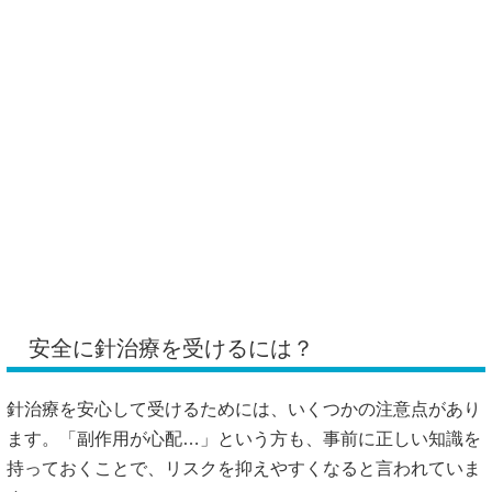
安全に針治療を受けるには？
針治療を安心して受けるためには、いくつかの注意点があり
ます。「副作用が心配…」という方も、事前に正しい知識を
持っておくことで、リスクを抑えやすくなると言われていま
す。
まず大切なのは、
国家資格を持つ鍼灸師を選ぶこと
です。鍼
灸師は人体の構造や経穴（ツボ）の知識を学んでおり、衛生
面も含めた安全な施術ができるよう訓練を受けています。無
資格者による施術は、技術面・衛生面ともにリスクが高くな
る可能性があるとされています。
https://kenkounihari.seirin.jp/column/2021012806
https://www.kousenchiryouin.com/column/1709/
https://www.naorusalon.com/column/acupuncture_cleansingrea