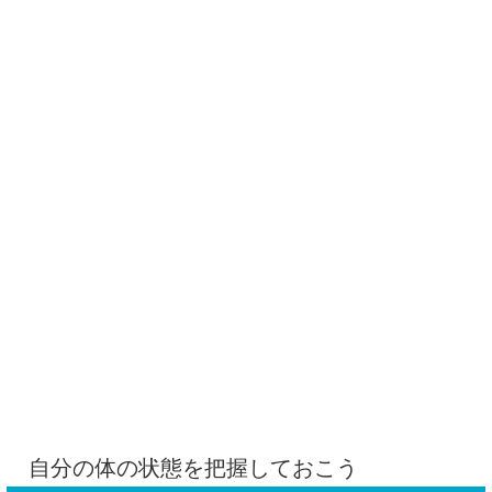
自分の体の状態を把握しておこう
針治療は、自然な回復力をサポートする施術として注目され
ています。ただし、施術を受ける前には
いくつか確認すべき
ポイントがある
と言われています。
まず、
自分の体調や体質を把握することが大切
です。例え
ば、「貧血気味でふらつきやすい」「出血しやすい体質であ
る」「金属アレルギーがある」など、事前に分かっていれば
施術者に伝えることでリスクを抑えられる可能性がありま
す。
また、
妊娠中や持病がある方
も注意が必要とされています。