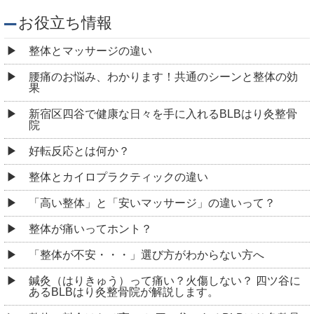
整体が痛いってホント？
「整体が不安・・・」選び方がわからない方へ
鍼灸（はりきゅう）って痛い？火傷しない？ 四ツ谷に
あるBLBはり灸整骨院が解説します。
整体の料金はなぜ高い？ 四ツ谷にあるBLBはり灸整骨
院が提供する高品質なサービスの秘密
整体の種類を知ろう！あなたに合った施術法 ～四ツ
谷 BLBはり灸整骨院～
妊娠中に整体を受けることは可能？注意点3つを解説！
四ツ谷 BLBはり灸整骨院
マッサージ通いは無駄？！専門家が説く、身体不調の
真相
健康と美容に役立つ整体の効果とは？～姿勢改善から
全身のバランス調整まで～ 四ツ谷 BLBはり灸整骨
院
「BLBはり灸整骨院の施術について」