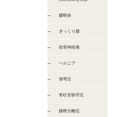
腱鞘炎
ぎっくり腰
坐骨神経痛
ヘルニア
側弯症
脊柱管狭窄症
腰椎分離症