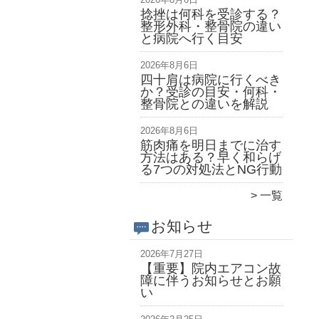
捻挫は何科を受診する？
整形外科・整骨院の違い
と病院へ行く目安
2026年8月6日
四十肩は病院に行くべき
か？受診の目安・何科・
整骨院との違いを解説
2026年8月6日
筋肉痛を明日までに治す
方法はある？早く和らげ
る7つの対処法とNG行動
一覧
お知らせ
2026年7月27日
【重要】院内エアコン故
障に伴うお知らせとお願
い