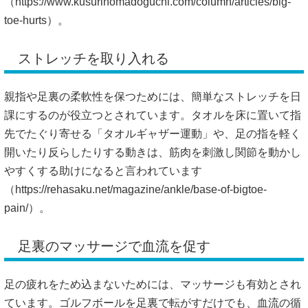
（
https://www.kusurinomadoguchi.com/column/articles/big-
toe-hurts）。
ストレッチを取り入れる
親指や足裏の柔軟性を保つためには、簡単なストレッチを日
課にするのが役立つとされています。タオルを床に置いて指
先でたぐり寄せる「タオルギャザー運動」や、足の指を軽く
開いたり反らしたりする動きは、筋肉を刺激し関節を動かし
やすくする助けになると言われています
（
https://rehasaku.net/magazine/ankle/base-of-bigtoe-
pain/）。
足裏のマッサージで血流を促す
足の疲れをため込まないためには、マッサージも有効とされ
ています。ゴルフボールを足裏で転がすだけでも、血流の循