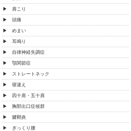
肩こり
頭痛
めまい
耳鳴り
自律神経失調症
顎関節症
ストレートネック
寝違え
四十肩・五十肩
胸郭出口症候群
腱鞘炎
ぎっくり腰