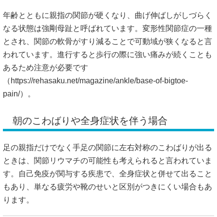
年齢とともに親指の関節が硬くなり、曲げ伸ばしがしづらく
なる状態は強剛母趾と呼ばれています。変形性関節症の一種
とされ、関節の軟骨がすり減ることで可動域が狭くなると言
われています。進行すると歩行の際に強い痛みが続くことも
あるため注意が必要です
（
https://rehasaku.net/magazine/ankle/base-of-bigtoe-
pain/）。
朝のこわばりや全身症状を伴う場合
足の親指だけでなく手足の関節に左右対称のこわばりが出る
ときは、関節リウマチの可能性も考えられると言われていま
す。自己免疫が関与する疾患で、全身症状と併せて出ること
もあり、単なる疲労や靴のせいと区別がつきにくい場合もあ
ります。