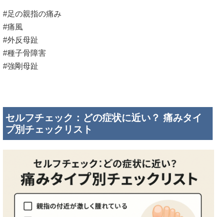
#足の親指の痛み
#痛風
#外反母趾
#種子骨障害
#強剛母趾
セルフチェック：どの症状に近い？ 痛みタイ
プ別チェックリスト