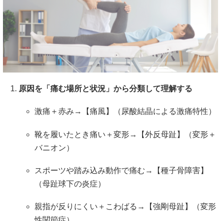
原因を「痛む場所と状況」から分類して理解する
激痛＋赤み→【痛風】（尿酸結晶による激痛特性）
靴を履いたとき痛い＋変形→【外反母趾】（変形＋
バニオン）
スポーツや踏み込み動作で痛む→【種子骨障害】
（母趾球下の炎症）
親指が反りにくい＋こわばる→【強剛母趾】（変形
性関節症）