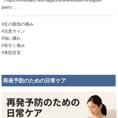
（
https://rehasaku.net/magazine/ankle/base-of-bigtoe-
pain/）。
#足の親指の痛み
#注意サイン
#強い腫れ
#長引く痛み
#来院目安
再発予防のための日常ケア