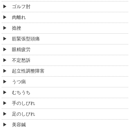
ゴルフ肘
肉離れ
捻挫
筋緊張型頭痛
眼精疲労
不定愁訴
起立性調整障害
うつ病
むちうち
手のしびれ
足のしびれ
美容鍼