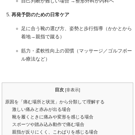
自己判断が難しい場合 →整形外科か内科へ
再発予防のための日常ケア
足に合う靴の選び方、姿勢と歩行指導（かかとから
着地→親指で蹴る）
筋力・柔軟性向上の習慣（マッサージ／ゴルフボー
ル療法など）
目次
[
非表示
]
原因を「痛む場所と状況」から分類して理解する
激しい痛みと赤みが出る場合
靴を履くときに痛みや変形を感じる場合
スポーツや踏み込み動作で痛む場合
親指が反りにくく、こわばりを感じる場合