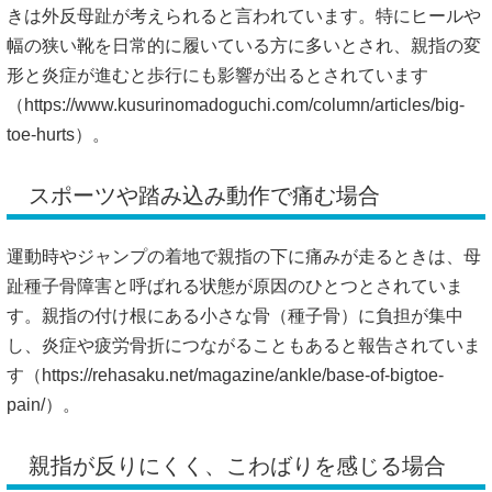
きは外反母趾が考えられると言われています。特にヒールや
幅の狭い靴を日常的に履いている方に多いとされ、親指の変
形と炎症が進むと歩行にも影響が出るとされています
（
https://www.kusurinomadoguchi.com/column/articles/big-
toe-hurts）。
スポーツや踏み込み動作で痛む場合
運動時やジャンプの着地で親指の下に痛みが走るときは、母
趾種子骨障害と呼ばれる状態が原因のひとつとされていま
す。親指の付け根にある小さな骨（種子骨）に負担が集中
し、炎症や疲労骨折につながることもあると報告されていま
す（
https://rehasaku.net/magazine/ankle/base-of-bigtoe-
pain/）。
親指が反りにくく、こわばりを感じる場合