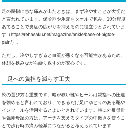
足の親指に急な痛みが出たときは、まず冷やすことが大切だ
と言われています。保冷剤や氷嚢をタオルで包み、10分程度
あてることで炎症の広がりを抑えるのに役立つとされていま
す（
https://rehasaku.net/magazine/ankle/base-of-bigtoe-
pain/）。
ただし、冷やしすぎると血流が悪くなる可能性があるため、
休憩を挟みながら繰り返すのが安心です。
足への負担を減らす工夫
靴の選び方も重要です。幅が狭い靴やヒールは親指への圧迫
を強めると言われており、できるだけ足にゆとりのある靴や
インソールを活用するとよいとされています。特に外反母趾
や強剛母趾の方は、アーチを支えるタイプの中敷きを使うこ
とで歩行時の痛み軽減につながると考えられています