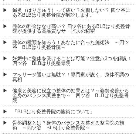
鍼灸（はりきゅう）って痛い？火傷しない？ 四ツ谷に
あるBLBはり灸整骨院が解説します。
整体の料金はなぜ高い？ 四ツ谷にあるBLBはり灸整骨
院が提供する高品質なサービスの秘密
整体の種類を知ろう！あなたに合った施術法 ～四ツ
谷 BLBはり灸整骨院～
妊娠中に整体を受けることは可能？注意点3つを解説！
四ツ谷 BLBはり灸整骨院
マッサージ通いは無駄？！専門家が説く、身体不調の
真相
健康と美容に役立つ整体の効果とは？～姿勢改善から
全身のバランス調整まで～ 四ツ谷 BLBはり灸整骨
院
「BLBはり灸整骨院の施術について」
骨盤調整とは？身体のバランスを整える整骨院の施
術 ～四ツ谷 BLBはり灸整骨院～