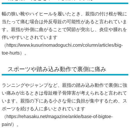
幅の狭い靴やハイヒールを履いたとき、親指の付け根が靴に
当たって痛む場合は外反母趾の可能性があると言われていま
す。親指が外側に曲がることで関節が突出し、炎症や腫れを
伴いやすいとされています
（
https://www.kusurinomadoguchi.com/column/articles/big-
toe-hurts）。
スポーツや踏み込み動作で裏側に痛み
ランニングやジャンプなど、親指の踏み込み動作で裏側に強
い痛みが出るときは母趾種子骨障害が考えられると言われて
います。親指の下にある小さな骨に負担が集中するため、ス
ポーツを続ける人に多いとされています
（
https://rehasaku.net/magazine/ankle/base-of-bigtoe-
pain/）。