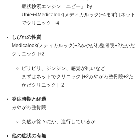
症状検索エンジン「ユビー」 by
Ubie
+4
Medicalook(メディカルック)
+4
まずはネット
でクリニック |
+4
しびれの性質
Medicalook(メディカルック)
+2
みやがわ整骨院
+2
たかだ
クリニック |
+2
ピリピリ、ジンジン、感覚が鈍いなど
まずはネットでクリニック |
+2
みやがわ整骨院
+2
た
かだクリニック |
+2
発症時期と経過
みやがわ整骨院
突然か徐々にか、進行しているか
他の症状の有無