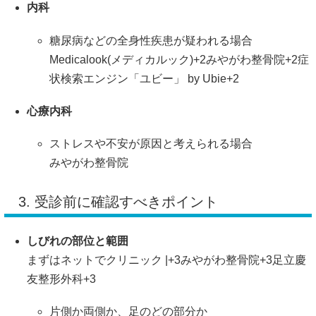
内科
糖尿病などの全身性疾患が疑われる場合
Medicalook(メディカルック)
+2
みやがわ整骨院
+2
症
状検索エンジン「ユビー」 by Ubie
+2
心療内科
ストレスや不安が原因と考えられる場合
みやがわ整骨院
3. 受診前に確認すべきポイント
しびれの部位と範囲
まずはネットでクリニック |
+3
みやがわ整骨院
+3
足立慶
友整形外科
+3
片側か両側か、足のどの部分か