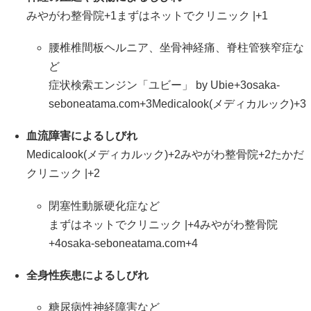
みやがわ整骨院
+1
まずはネットでクリニック |
+1
腰椎椎間板ヘルニア、坐骨神経痛、脊柱管狭窄症な
ど
症状検索エンジン「ユビー」 by Ubie
+3
osaka-
seboneatama.com
+3
Medicalook(メディカルック)
+3
血流障害によるしびれ
Medicalook(メディカルック)
+2
みやがわ整骨院
+2
たかだ
クリニック |
+2
閉塞性動脈硬化症など
まずはネットでクリニック |
+4
みやがわ整骨院
+4
osaka-seboneatama.com
+4
全身性疾患によるしびれ
糖尿病性神経障害など