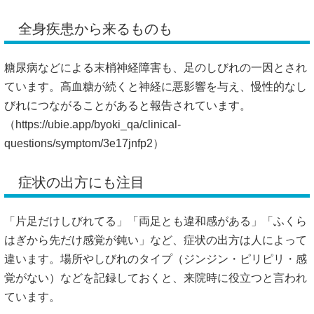
全身疾患から来るものも
糖尿病などによる末梢神経障害も、足のしびれの一因とされ
ています。高血糖が続くと神経に悪影響を与え、慢性的なし
びれにつながることがあると報告されています。
（
https://ubie.app/byoki_qa/clinical-
questions/symptom/3e17jnfp2）
症状の出方にも注目
「片足だけしびれてる」「両足とも違和感がある」「ふくら
はぎから先だけ感覚が鈍い」など、症状の出方は人によって
違います。場所やしびれのタイプ（ジンジン・ピリピリ・感
覚がない）などを記録しておくと、来院時に役立つと言われ
ています。