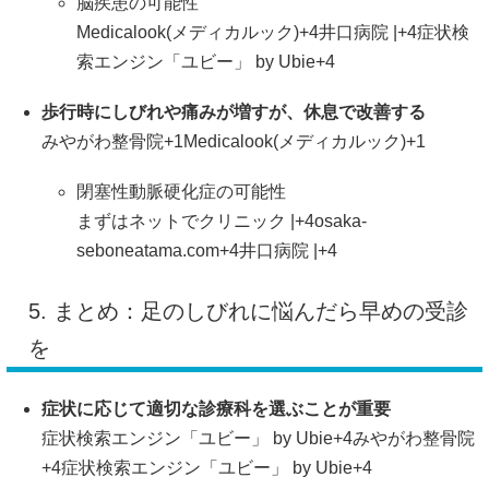
脳疾患の可能性
Medicalook(メディカルック)
+4
井口病院 |
+4
症状検
索エンジン「ユビー」 by Ubie
+4
歩行時にしびれや痛みが増すが、休息で改善する
みやがわ整骨院
+1
Medicalook(メディカルック)
+1
閉塞性動脈硬化症の可能性
まずはネットでクリニック |
+4
osaka-
seboneatama.com
+4
井口病院 |
+4
5. まとめ：足のしびれに悩んだら早めの受診
を
症状に応じて適切な診療科を選ぶことが重要
症状検索エンジン「ユビー」 by Ubie
+4
みやがわ整骨院
+4
症状検索エンジン「ユビー」 by Ubie
+4