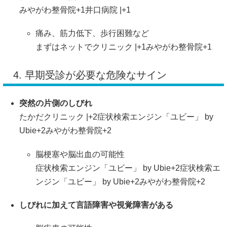
みやがわ整骨院
+1
井口病院 |
+1
痛み、筋力低下、歩行困難など
まずはネットでクリニック |
+1
みやがわ整骨院
+1
4. 早期受診が必要な危険なサイン
突然の片側のしびれ
たかだクリニック |
+2
症状検索エンジン「ユビー」 by
Ubie
+2
みやがわ整骨院
+2
脳梗塞や脳出血の可能性
症状検索エンジン「ユビー」 by Ubie
+2
症状検索エ
ンジン「ユビー」 by Ubie
+2
みやがわ整骨院
+2
しびれに加えて言語障害や視覚障害がある