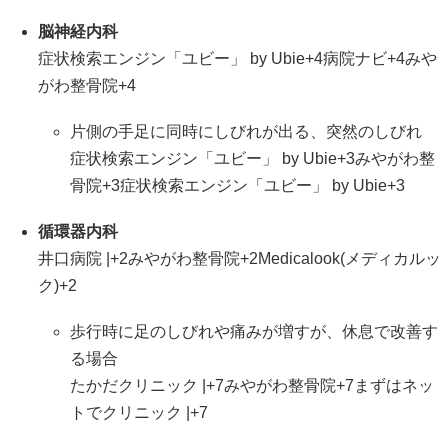
脳神経内科
症状検索エンジン「ユビー」 by Ubie
+4
病院ナビ
+4
みや
がわ整骨院
+4
片側の手足に同時にしびれが出る、突然のしびれ
症状検索エンジン「ユビー」 by Ubie
+3
みやがわ整
骨院
+3
症状検索エンジン「ユビー」 by Ubie
+3
循環器内科
井口病院 |
+2
みやがわ整骨院
+2
Medicalook(メディカルッ
ク)
+2
歩行時に足のしびれや痛みが増すが、休息で改善す
る場合
たかだクリニック |
+7
みやがわ整骨院
+7
まずはネッ
トでクリニック |
+7