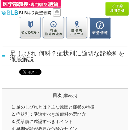
足 しびれ 何科？症状別に適切な診療科を
徹底解説
目次
[
非表示
]
1. 足のしびれとは？主な原因と症状の特徴
2. 症状別：受診すべき診療科の選び方
3. 受診前に確認すべきポイント
4. 早期受診が必要な危険なサイン