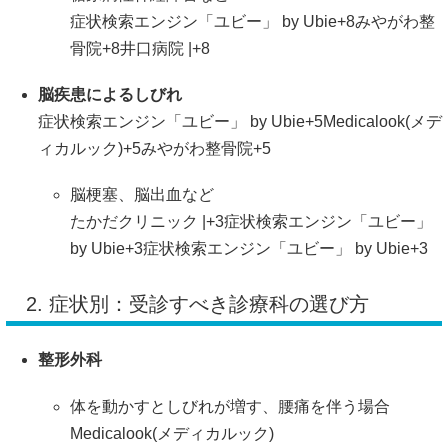
症状検索エンジン「ユビー」 by Ubie
+8
みやがわ整
骨院
+8
井口病院 |
+8
脳疾患によるしびれ
症状検索エンジン「ユビー」 by Ubie
+5
Medicalook(メデ
ィカルック)
+5
みやがわ整骨院
+5
脳梗塞、脳出血など
たかだクリニック |
+3
症状検索エンジン「ユビー」
by Ubie
+3
症状検索エンジン「ユビー」 by Ubie
+3
2. 症状別：受診すべき診療科の選び方
整形外科
体を動かすとしびれが増す、腰痛を伴う場合
Medicalook(メディカルック)