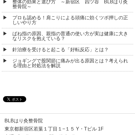
ジョギングで股関節に痛みが出る原因とは？考えられ
る理由と対処法を解説
BLBはり灸整骨院
東京都新宿区若葉１丁目１−１５ Y・Tビル 1F
交通:「四谷三丁目」駅 徒歩3分
「四ツ谷」駅 徒歩8分
TEL:03-5925-8324
営業時間:11：00～15：00/16：30～20：00
定休日:日曜・祝日
Copyright © 2026
四ツ谷の整体なら「BLBはり灸整骨院」
All rights reserved.