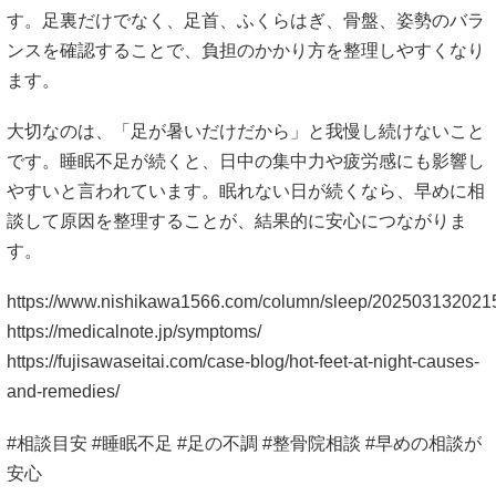
談して原因を整理することが、結果的に安心につながりま
す。
https://www.nishikawa1566.com/column/sleep/202503132021
https://medicalnote.jp/symptoms/
https://fujisawaseitai.com/case-blog/hot-feet-at-night-causes-
and-remedies/
#相談目安 #睡眠不足 #足の不調 #整骨院相談 #早めの相談が
安心
唾飲むと首が痛い原因は？寝違え・喉の炎
症・リンパの腫れとの見分け方
腕 ねじれチェック｜巻き肩・肩こりにつ
ながるサインと自分でできる確認方法