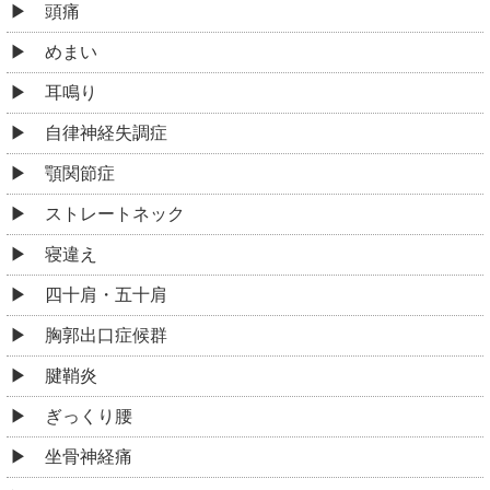
ストレートネック
寝違え
四十肩・五十肩
胸郭出口症候群
腱鞘炎
ぎっくり腰
坐骨神経痛
ヘルニア
側弯症
脊柱管狭窄症
腰椎分離症
股関節痛・変形性股関節症