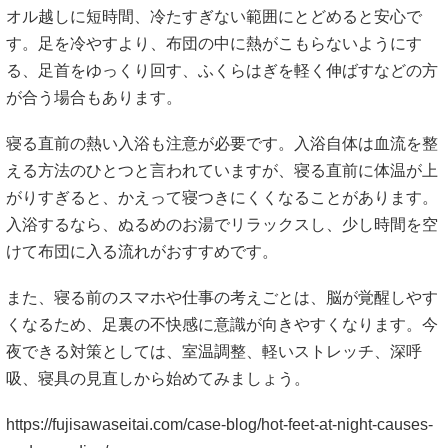
がりすぎると、かえって寝つきにくくなることがあります。
入浴するなら、ぬるめのお湯でリラックスし、少し時間を空
けて布団に入る流れがおすすめです。
また、寝る前のスマホや仕事の考えごとは、脳が覚醒しやす
くなるため、足裏の不快感に意識が向きやすくなります。今
夜できる対策としては、室温調整、軽いストレッチ、深呼
吸、寝具の見直しから始めてみましょう。
https://fujisawaseitai.com/case-blog/hot-feet-at-night-causes-
and-remedies/
https://www.nishikawa1566.com/column/sleep/202503132021
https://medicalnote.jp/symptoms/
#今夜できる対処法 #寝室環境 #足裏ストレッチ #冷やしすぎ
注意 #寝る前の習慣