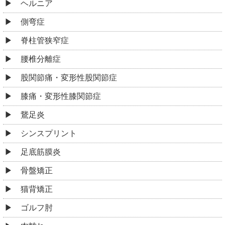
膝痛・変形性膝関節症
鵞足炎
シンスプリント
足底筋膜炎
骨盤矯正
猫背矯正
ゴルフ肘
肉離れ
捻挫
筋緊張型頭痛
眼精疲労
不定愁訴
起立性調整障害