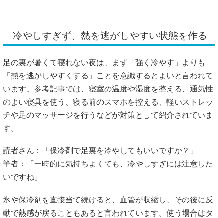
のよい寝具を使う、寝る前のスマホを控える、軽いストレッ
チや足のマッサージを行うなどが対策として紹介されていま
す。
読者さん：「保冷剤で足裏を冷やしてもいいですか？」
筆者：「一時的に気持ちよくても、冷やしすぎには注意した
いですね」
氷や保冷剤を直接当て続けると、血管が収縮し、その後に反
動で熱感が戻ることもあると言われています。使う場合はタ
オル越しに短時間、冷たすぎない範囲にとどめると安心で
す。足を冷やすより、布団の中に熱がこもらないようにす
る、足首をゆっくり回す、ふくらはぎを軽く伸ばすなどの方
が合う場合もあります。
寝る直前の熱い入浴も注意が必要です。入浴自体は血流を整
える方法のひとつと言われていますが、寝る直前に体温が上