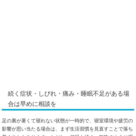
続く症状・しびれ・痛み・睡眠不足がある場
合は早めに相談を
足の裏が暑くて寝れない状態が一時的で、寝室環境や疲労の
影響が思い当たる場合は、まず生活習慣を見直すことで落ち
着くこともあります。ただし、何日も続く、毎晩のように眠
れない、しびれや痛みを伴う、赤みや腫れがある場合は、早
めに専門家へ相談したほうがよいと言われています。
読者さん：「整骨院と病院、どちらに相談すればいいです
か？」
筆者：「目安として、しびれ・強い痛み・発熱・赤み・腫れ
がある場合は、まず医療機関で相談すると安心です」