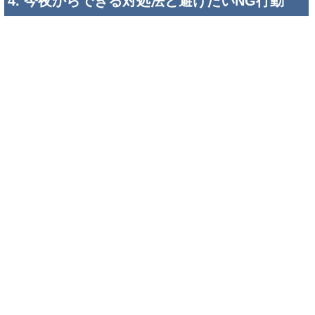
冷やしすぎず、熱を逃がしやすい状態を作る
足の裏が暑くて寝れない夜は、まず「強く冷やす」よりも
「熱を逃がしやすくする」ことを意識するとよいと言われて
います。参考記事では、寝室の温度や湿度を整える、通気性