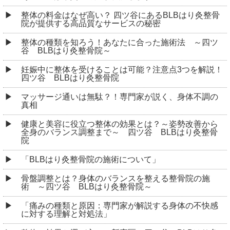
真相
健康と美容に役立つ整体の効果とは？～姿勢改善から
全身のバランス調整まで～ 四ツ谷 BLBはり灸整骨
院
「BLBはり灸整骨院の施術について」
骨盤調整とは？身体のバランスを整える整骨院の施
術 ～四ツ谷 BLBはり灸整骨院～
「痛みの種類と原因：専門家が解説する身体の不快感
に対する理解と対処法」
整体の効果と選び方 ～新宿区 四ツ谷 BLBはり灸
整骨院～
プロも認める！肩こりによる頭痛に効くツボ押しの正
しいやり方
ばね指の原因、親指の普通の使い方が実は健康に大き
なリスクを抱えている？
針治療を受けると起こる「好転反応」とは？