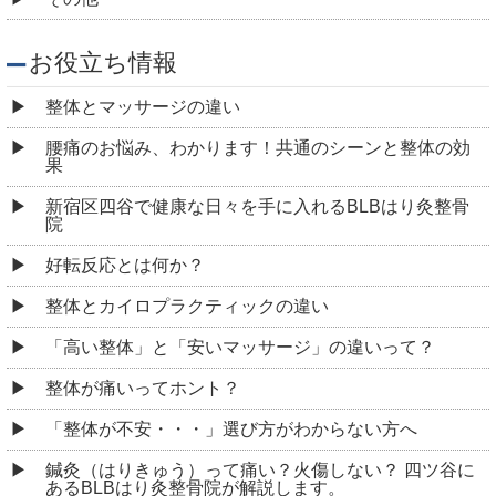
院
好転反応とは何か？
整体とカイロプラクティックの違い
「高い整体」と「安いマッサージ」の違いって？
整体が痛いってホント？
「整体が不安・・・」選び方がわからない方へ
鍼灸（はりきゅう）って痛い？火傷しない？ 四ツ谷に
あるBLBはり灸整骨院が解説します。
整体の料金はなぜ高い？ 四ツ谷にあるBLBはり灸整骨
院が提供する高品質なサービスの秘密
整体の種類を知ろう！あなたに合った施術法 ～四ツ
谷 BLBはり灸整骨院～
妊娠中に整体を受けることは可能？注意点3つを解説！
四ツ谷 BLBはり灸整骨院
マッサージ通いは無駄？！専門家が説く、身体不調の