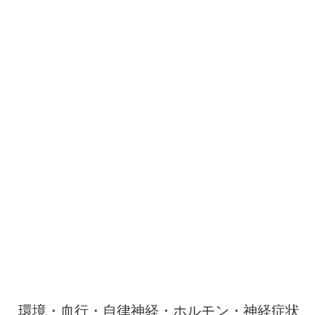
環境・血行・自律神経・ホルモン・神経症状
が関係することがある
足の裏が暑くて寝れない原因は、ひとつに決めつけないこと
が大切です。参考記事では、寝室の温度や湿度、寝具の通気
性、寝る直前の入浴などの環境要因に加えて、足の疲労、血
行不良、ストレス、自律神経の乱れ、更年期、糖尿病性神経