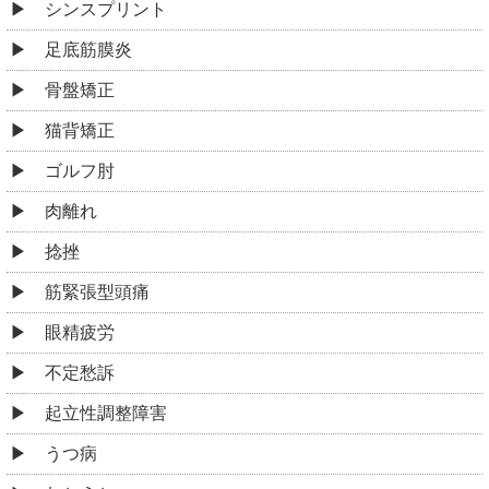
ゴルフ肘
肉離れ
捻挫
筋緊張型頭痛
眼精疲労
不定愁訴
起立性調整障害
うつ病
むちうち
手のしびれ
足のしびれ
美容鍼