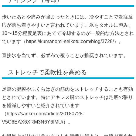
アイシング（冷却）
歩いたあとや痛みが強まったときには、冷やすことで炎症反
応が落ち着きやすいと言われています。氷をタオルに包み、
10〜15分程度足裏にあてて冷却するのが一般的な方法とされ
ています（
https://kumanomi-seikotu.com/blog/3728/）。
直接氷を当てず、必ず布で覆うことが推奨されています。
ストレッチで柔軟性を高める
足裏の腱膜やふくらはぎの筋肉をストレッチすることも有効
とされています。特にアキレス腱のストレッチは足底の張り
を軽減しやすいと紹介されています
（
https://sankei.com/article/20180728-
V5C6EAX6XRM3N6Y6IMU/）。