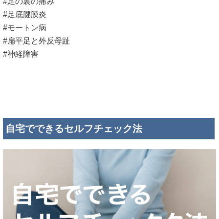
#足の裏の痛み
#足底腱膜炎
#モートン病
#扁平足と外反母趾
#神経障害
自宅でできるセルフチェック法