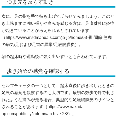
つま先を反らす動き
次に、足の指を手で持ち上げて反らせてみましょう。このと
き土踏まずに強い張りや痛みを感じる方は、足底腱膜に炎症
が起きていることが考えられるとされています
（
https://www.msdmanuals.com/ja-jp/home/08-骨-関節-筋肉
の病気/足および足首の異常/足底腱膜炎）。
朝の起床時や運動後に強く出やすいとも言われています。
歩き始めの感覚を確認する
セルフチェックの一つとして、起床直後に歩き出したときの
足裏の感覚を観察するのも大切です。最初の数歩で針で刺さ
れたような痛みが走る場合、典型的な足底腱膜炎のサインと
されることがあります（
https://www.nakada-
hp.com/publicity/column/archive-28/）。