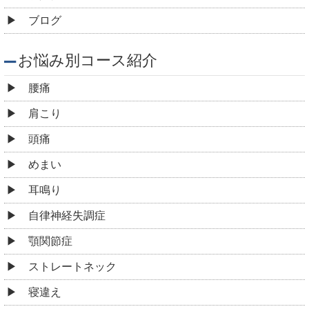
肩こり
頭痛
めまい
耳鳴り
自律神経失調症
顎関節症
ストレートネック
寝違え
四十肩・五十肩
胸郭出口症候群
腱鞘炎
ぎっくり腰