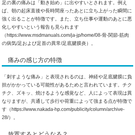
足の裏の痛みは「動き始め」に出やすいとされます。例え
ば、朝の起床直後や長時間座ったあとに立ち上がった瞬間に
強く出ることが特徴です。また、立ち仕事や運動のあとに悪
化しやすいという報告も見られます
（
https://www.msdmanuals.com/ja-jp/home/08-骨-関節-筋肉
の病気/足および足首の異常/足底腱膜炎）。
痛みの感じ方の特徴
「刺すような痛み」と表現されるのは、神経や足底腱膜に負
担がかかっている可能性があるためと言われています。チク
チク、ズキッ、焼けるような感覚など、人によって表現は異
なりますが、共通して歩行や荷重によって強まる点が特徴で
す（
https://www.nakada-hp.com/publicity/column/archive-
28/）。
放置するとどうなる？