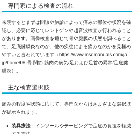
で、足底腱膜炎なのか、他の疾患による痛みなのかを見極め
やすいと言われています（
https://www.msdmanuals.com/ja-
jp/home/08-骨-関節-筋肉の病気/足および足首の異常/足底腱
膜炎）。
主な検査選択肢
痛みの程度や状態に応じて、専門医からはさまざまな選択肢
が提示されます。
装具療法
：インソールやテーピングで足底の負担を軽減
する方法
薬物療法
：炎症や痛みを和らげる目的で投薬されること
がある
物理療法
：電気刺激や体外衝撃波を使って腱膜の回復を