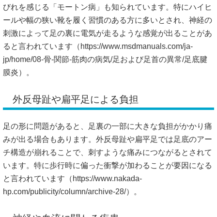
びれを感じる「モートン病」も知られています。特にハイヒ
ールや幅の狭い靴を履く習慣のある方に多いとされ、神経の
刺激によって足の裏に電気が走るような感覚が出ることがあ
ると言われています（
https://www.msdmanuals.com/ja-
jp/home/08-骨-関節-筋肉の病気/足および足首の異常/足底腱
膜炎）。
外反母趾や扁平足による負担
足の形に問題があると、足裏の一部に大きな負担がかかり痛
みが出る場合もあります。外反母趾や扁平足では足底のアー
チ構造が崩れることで、刺すような痛みにつながるとされて
います。特に歩行時に偏った衝撃が加わることが要因になる
と言われています（
https://www.nakada-
hp.com/publicity/column/archive-28/）。