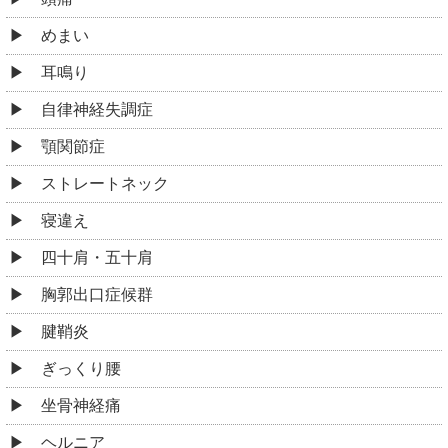
めまい
耳鳴り
自律神経失調症
顎関節症
ストレートネック
寝違え
四十肩・五十肩
胸郭出口症候群
腱鞘炎
ぎっくり腰
坐骨神経痛
ヘルニア