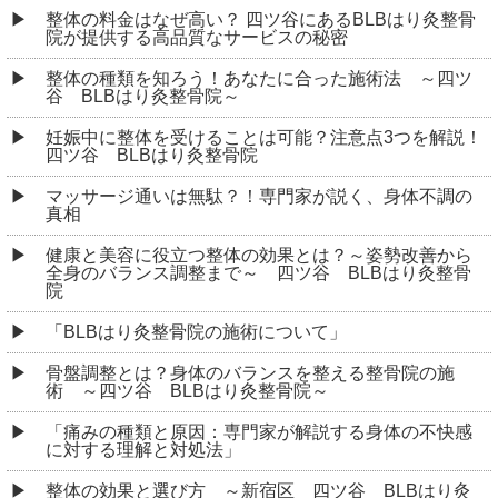
整体の料金はなぜ高い？ 四ツ谷にあるBLBはり灸整骨
院が提供する高品質なサービスの秘密
整体の種類を知ろう！あなたに合った施術法 ～四ツ
谷 BLBはり灸整骨院～
妊娠中に整体を受けることは可能？注意点3つを解説！
四ツ谷 BLBはり灸整骨院
マッサージ通いは無駄？！専門家が説く、身体不調の
真相
健康と美容に役立つ整体の効果とは？～姿勢改善から
全身のバランス調整まで～ 四ツ谷 BLBはり灸整骨
院
「BLBはり灸整骨院の施術について」
骨盤調整とは？身体のバランスを整える整骨院の施
術 ～四ツ谷 BLBはり灸整骨院～
「痛みの種類と原因：専門家が解説する身体の不快感
に対する理解と対処法」
整体の効果と選び方 ～新宿区 四ツ谷 BLBはり灸