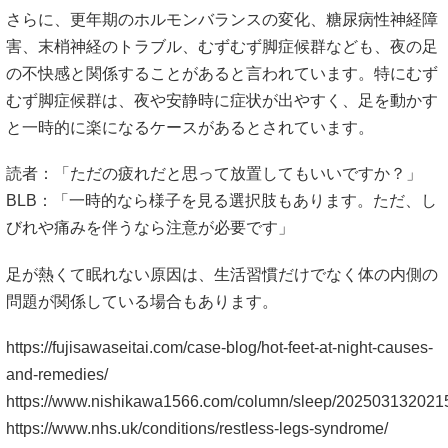
さらに、更年期のホルモンバランスの変化、糖尿病性神経障
害、末梢神経のトラブル、むずむず脚症候群なども、夜の足
の不快感と関係することがあると言われています。特にむず
むず脚症候群は、夜や安静時に症状が出やすく、足を動かす
と一時的に楽になるケースがあるとされています。
読者：「ただの疲れだと思って放置してもいいですか？」
BLB：「一時的なら様子を見る選択肢もあります。ただ、し
びれや痛みを伴うなら注意が必要です」
足が熱くて眠れない原因は、生活習慣だけでなく体の内側の
問題が関係している場合もあります。
https://fujisawaseitai.com/case-blog/hot-feet-at-night-causes-
and-remedies/
https://www.nishikawa1566.com/column/sleep/202503132021
https://www.nhs.uk/conditions/restless-legs-syndrome/