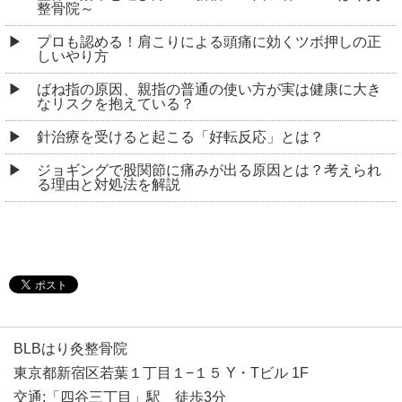
整骨院～
プロも認める！肩こりによる頭痛に効くツボ押しの正
しいやり方
ばね指の原因、親指の普通の使い方が実は健康に大き
なリスクを抱えている？
針治療を受けると起こる「好転反応」とは？
ジョギングで股関節に痛みが出る原因とは？考えられ
る理由と対処法を解説
BLBはり灸整骨院
東京都新宿区若葉１丁目１−１５ Y・Tビル 1F
交通:「四谷三丁目」駅 徒歩3分