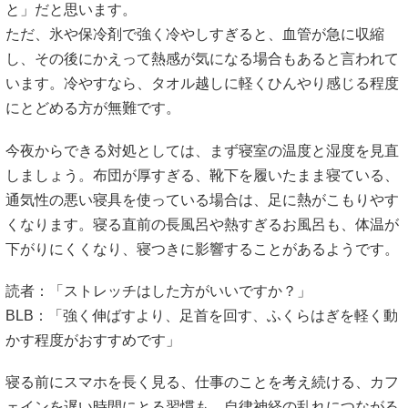
と」だと思います。
ただ、氷や保冷剤で強く冷やしすぎると、血管が急に収縮
し、その後にかえって熱感が気になる場合もあると言われて
います。冷やすなら、タオル越しに軽くひんやり感じる程度
にとどめる方が無難です。
今夜からできる対処としては、まず寝室の温度と湿度を見直
しましょう。布団が厚すぎる、靴下を履いたまま寝ている、
通気性の悪い寝具を使っている場合は、足に熱がこもりやす
くなります。寝る直前の長風呂や熱すぎるお風呂も、体温が
下がりにくくなり、寝つきに影響することがあるようです。
読者：「ストレッチはした方がいいですか？」
BLB：「強く伸ばすより、足首を回す、ふくらはぎを軽く動
かす程度がおすすめです」
寝る前にスマホを長く見る、仕事のことを考え続ける、カフ
ェインを遅い時間にとる習慣も、自律神経の乱れにつながる