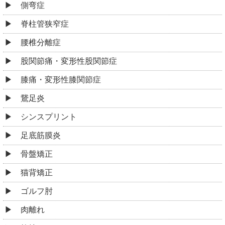
側弯症
脊柱管狭窄症
腰椎分離症
股関節痛・変形性股関節症
膝痛・変形性膝関節症
鵞足炎
シンスプリント
足底筋膜炎
骨盤矯正
猫背矯正
ゴルフ肘
肉離れ