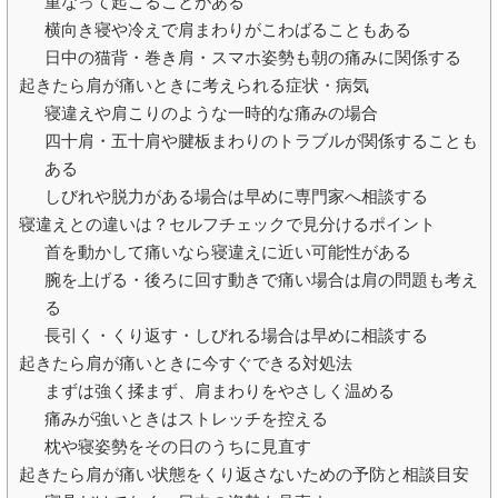
重なって起こることがある
横向き寝や冷えで肩まわりがこわばることもある
日中の猫背・巻き肩・スマホ姿勢も朝の痛みに関係する
起きたら肩が痛いときに考えられる症状・病気
寝違えや肩こりのような一時的な痛みの場合
四十肩・五十肩や腱板まわりのトラブルが関係することも
ある
しびれや脱力がある場合は早めに専門家へ相談する
寝違えとの違いは？セルフチェックで見分けるポイント
首を動かして痛いなら寝違えに近い可能性がある
腕を上げる・後ろに回す動きで痛い場合は肩の問題も考え
る
長引く・くり返す・しびれる場合は早めに相談する
起きたら肩が痛いときに今すぐできる対処法
まずは強く揉まず、肩まわりをやさしく温める
痛みが強いときはストレッチを控える
枕や寝姿勢をその日のうちに見直す
起きたら肩が痛い状態をくり返さないための予防と相談目安