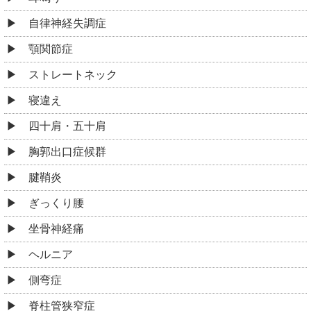
自律神経失調症
顎関節症
ストレートネック
寝違え
四十肩・五十肩
胸郭出口症候群
腱鞘炎
ぎっくり腰
坐骨神経痛
ヘルニア
側弯症
脊柱管狭窄症