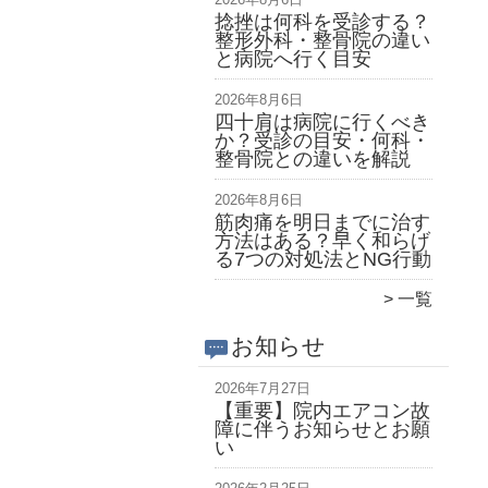
捻挫は何科を受診する？
整形外科・整骨院の違い
と病院へ行く目安
2026年8月6日
四十肩は病院に行くべき
か？受診の目安・何科・
整骨院との違いを解説
2026年8月6日
筋肉痛を明日までに治す
方法はある？早く和らげ
る7つの対処法とNG行動
一覧
お知らせ
2026年7月27日
【重要】院内エアコン故
障に伴うお知らせとお願
い