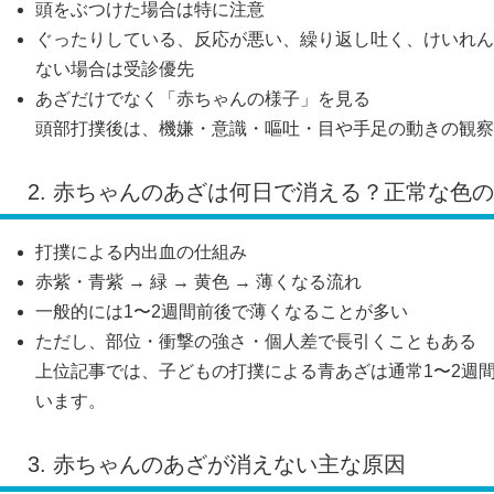
頭をぶつけた場合は特に注意
ぐったりしている、反応が悪い、繰り返し吐く、けいれん
ない場合は受診優先
あざだけでなく「赤ちゃんの様子」を見る
頭部打撲後は、機嫌・意識・嘔吐・目や手足の動きの観察
2. 赤ちゃんのあざは何日で消える？正常な色
打撲による内出血の仕組み
赤紫・青紫 → 緑 → 黄色 → 薄くなる流れ
一般的には1〜2週間前後で薄くなることが多い
ただし、部位・衝撃の強さ・個人差で長引くこともある
上位記事では、子どもの打撲による青あざは通常1〜2週
います。
3. 赤ちゃんのあざが消えない主な原因