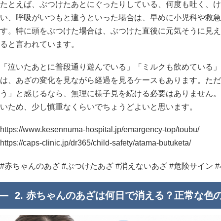
たとえば、ぶつけたあとにぐったりしている、何度も吐く、け
い、呼吸がいつもと違うといった場合は、早めに小児科や救急
す。特に頭をぶつけた場合は、ぶつけた直後に元気そうに見え
ると言われています。
「泣いたあとに普段通り遊んでいる」「ミルクも飲めている」
は、あざの変化を見ながら経過を見るケースもあります。ただ
う」と感じるなら、無理に様子見を続ける必要はありません。
いため、少し慎重なくらいでちょうどよいと思います。
https://www.kesennuma-hospital.jp/emargency-top/toubu/
https://caps-clinic.jp/dr365/child-safety/atama-butuketa/
#赤ちゃんのあざ #ぶつけたあざ #消えないあざ #危険サイン 
2. 赤ちゃんのあざは何日で消える？正常な色