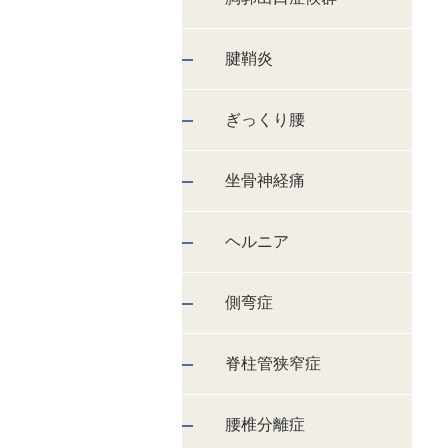
腱鞘炎
ぎっくり腰
坐骨神経痛
ヘルニア
側弯症
脊柱管狭窄症
腰椎分離症