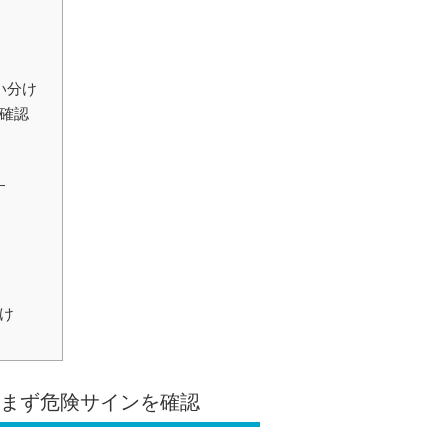
い分け
を確認
す
け
、まず危険サインを確認