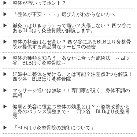
整体が痛いってホント？
「整体が不安・・・」選び方がわからない方へ
鍼灸（はりきゅう）って痛い？火傷しない？ 四ツ谷に
あるBLBはり灸整骨院が解説します。
整体の料金はなぜ高い？ 四ツ谷にあるBLBはり灸整骨
院が提供する高品質なサービスの秘密
整体の種類を知ろう！あなたに合った施術法 ～四ツ
谷 BLBはり灸整骨院～
妊娠中に整体を受けることは可能？注意点3つを解説！
四ツ谷 BLBはり灸整骨院
マッサージ通いは無駄？！専門家が説く、身体不調の
真相
健康と美容に役立つ整体の効果とは？～姿勢改善から
全身のバランス調整まで～ 四ツ谷 BLBはり灸整骨
院
「BLBはり灸整骨院の施術について」