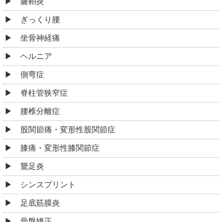
腱鞘炎
ぎっくり腰
坐骨神経痛
ヘルニア
側弯症
脊柱管狭窄症
腰椎分離症
股関節痛・変形性股関節症
膝痛・変形性膝関節症
鵞足炎
シンスプリント
足底筋膜炎
骨盤矯正