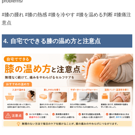
problems/
#膝の腫れ #膝の熱感 #膝を冷やす #膝を温める判断 #膝痛注
意点
4. 自宅でできる膝の温め方と注意点