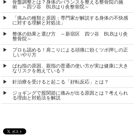
骨盤調整とは？身体のバランスを整える整骨院の施
術 ～四ツ谷 BLBはり灸整骨院～
「痛みの種類と原因：専門家が解説する身体の不快感
に対する理解と対処法」
整体の効果と選び方 ～新宿区 四ツ谷 BLBはり灸
整骨院～
プロも認める！肩こりによる頭痛に効くツボ押しの正
しいやり方
ばね指の原因、親指の普通の使い方が実は健康に大き
なリスクを抱えている？
針治療を受けると起こる「好転反応」とは？
ジョギングで股関節に痛みが出る原因とは？考えられ
る理由と対処法を解説