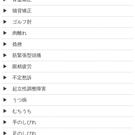
猫背矯正
ゴルフ肘
肉離れ
捻挫
筋緊張型頭痛
眼精疲労
不定愁訴
起立性調整障害
うつ病
むちうち
手のしびれ
足のしびれ