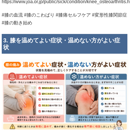
https://www.joa.or.jp/public/sick/condition/knee_osteoarthritis.h
#膝の血流 #膝のこわばり #膝痛セルフケア #変形性膝関節症
#膝の動き始め
3. 膝を温めてよい症状・温めない方がよい症
状