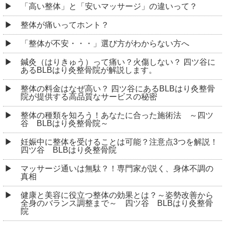
「高い整体」と「安いマッサージ」の違いって？
整体が痛いってホント？
「整体が不安・・・」選び方がわからない方へ
鍼灸（はりきゅう）って痛い？火傷しない？ 四ツ谷に
あるBLBはり灸整骨院が解説します。
整体の料金はなぜ高い？ 四ツ谷にあるBLBはり灸整骨
院が提供する高品質なサービスの秘密
整体の種類を知ろう！あなたに合った施術法 ～四ツ
谷 BLBはり灸整骨院～
妊娠中に整体を受けることは可能？注意点3つを解説！
四ツ谷 BLBはり灸整骨院
マッサージ通いは無駄？！専門家が説く、身体不調の
真相
健康と美容に役立つ整体の効果とは？～姿勢改善から
全身のバランス調整まで～ 四ツ谷 BLBはり灸整骨
院