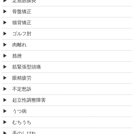
足底筋膜炎
骨盤矯正
猫背矯正
ゴルフ肘
肉離れ
捻挫
筋緊張型頭痛
眼精疲労
不定愁訴
起立性調整障害
うつ病
むちうち
手のしびれ