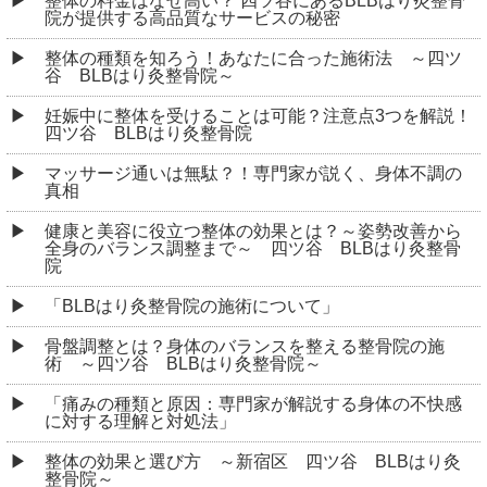
整体の料金はなぜ高い？ 四ツ谷にあるBLBはり灸整骨
院が提供する高品質なサービスの秘密
整体の種類を知ろう！あなたに合った施術法 ～四ツ
谷 BLBはり灸整骨院～
妊娠中に整体を受けることは可能？注意点3つを解説！
四ツ谷 BLBはり灸整骨院
マッサージ通いは無駄？！専門家が説く、身体不調の
真相
健康と美容に役立つ整体の効果とは？～姿勢改善から
全身のバランス調整まで～ 四ツ谷 BLBはり灸整骨
院
「BLBはり灸整骨院の施術について」
骨盤調整とは？身体のバランスを整える整骨院の施
術 ～四ツ谷 BLBはり灸整骨院～
「痛みの種類と原因：専門家が解説する身体の不快感
に対する理解と対処法」
整体の効果と選び方 ～新宿区 四ツ谷 BLBはり灸
整骨院～