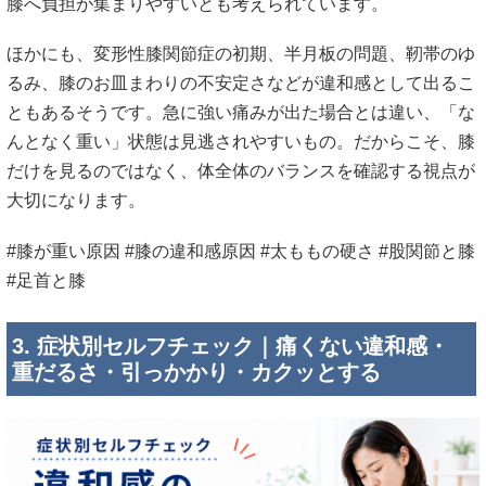
膝へ負担が集まりやすいとも考えられています。
ほかにも、変形性膝関節症の初期、半月板の問題、靭帯のゆ
るみ、膝のお皿まわりの不安定さなどが違和感として出るこ
ともあるそうです。急に強い痛みが出た場合とは違い、「な
んとなく重い」状態は見逃されやすいもの。だからこそ、膝
だけを見るのではなく、体全体のバランスを確認する視点が
大切になります。
#膝が重い原因 #膝の違和感原因 #太ももの硬さ #股関節と膝
#足首と膝
3. 症状別セルフチェック｜痛くない違和感・
重だるさ・引っかかり・カクッとする