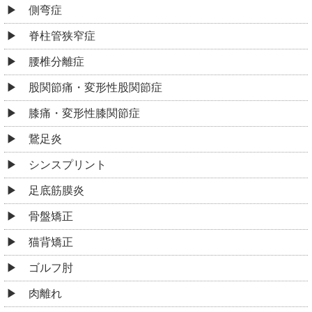
側弯症
脊柱管狭窄症
腰椎分離症
股関節痛・変形性股関節症
膝痛・変形性膝関節症
鵞足炎
シンスプリント
足底筋膜炎
骨盤矯正
猫背矯正
ゴルフ肘
肉離れ