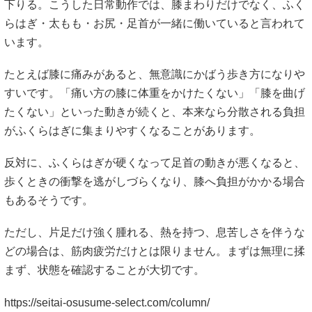
下りる。こうした日常動作では、膝まわりだけでなく、ふく
らはぎ・太もも・お尻・足首が一緒に働いていると言われて
います。
たとえば膝に痛みがあると、無意識にかばう歩き方になりや
すいです。「痛い方の膝に体重をかけたくない」「膝を曲げ
たくない」といった動きが続くと、本来なら分散される負担
がふくらはぎに集まりやすくなることがあります。
反対に、ふくらはぎが硬くなって足首の動きが悪くなると、
歩くときの衝撃を逃がしづらくなり、膝へ負担がかかる場合
もあるそうです。
ただし、片足だけ強く腫れる、熱を持つ、息苦しさを伴うな
どの場合は、筋肉疲労だけとは限りません。まずは無理に揉
まず、状態を確認することが大切です。
https://seitai-osusume-select.com/column/