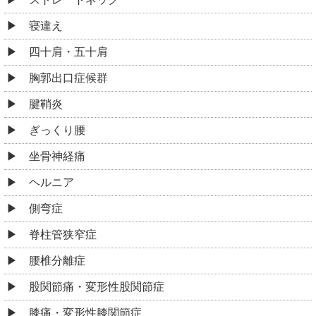
寝違え
四十肩・五十肩
胸郭出口症候群
腱鞘炎
ぎっくり腰
坐骨神経痛
ヘルニア
側弯症
脊柱管狭窄症
腰椎分離症
股関節痛・変形性股関節症
膝痛・変形性膝関節症