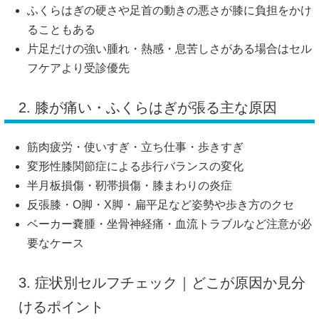
ふくらはぎの硬さや足首の動きの悪さが膝に負担をかけ
ることもある
片足だけの強い腫れ・熱感・息苦しさがある場合はセル
フケアより受診優先
2. 膝が痛い・ふくらはぎが張る主な原因
筋肉疲労・使いすぎ・立ち仕事・歩きすぎ
変形性膝関節症による歩行バランスの変化
半月板損傷・靭帯損傷・膝まわりの炎症
反張膝・O脚・X脚・扁平足など姿勢や歩き方のクセ
ベーカー嚢腫・坐骨神経痛・血流トラブルなど注意が必
要なケース
3. 症状別セルフチェック｜どこが原因か見分
けるポイント