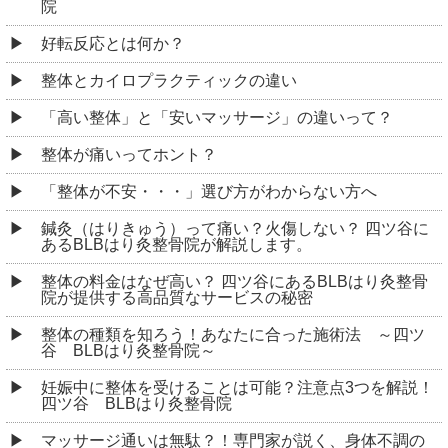
院
好転反応とは何か？
整体とカイロプラクティックの違い
「高い整体」と「安いマッサージ」の違いって？
整体が痛いってホント？
「整体が不安・・・」選び方がわからない方へ
鍼灸（はりきゅう）って痛い？火傷しない？ 四ツ谷に
あるBLBはり灸整骨院が解説します。
整体の料金はなぜ高い？ 四ツ谷にあるBLBはり灸整骨
院が提供する高品質なサービスの秘密
整体の種類を知ろう！あなたに合った施術法 ～四ツ
谷 BLBはり灸整骨院～
妊娠中に整体を受けることは可能？注意点3つを解説！
四ツ谷 BLBはり灸整骨院
マッサージ通いは無駄？！専門家が説く、身体不調の