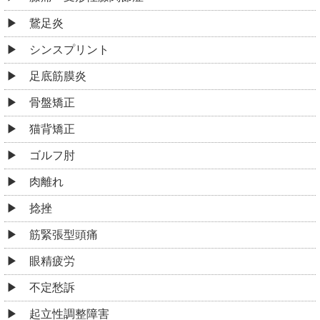
鵞足炎
シンスプリント
足底筋膜炎
骨盤矯正
猫背矯正
ゴルフ肘
肉離れ
捻挫
筋緊張型頭痛
眼精疲労
不定愁訴
起立性調整障害