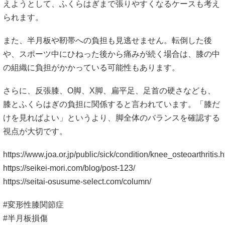
えようとして、ふくらはぎまで張りやすくなるケースも考え
られます。
また、半月板や靭帯への負担も見逃せません。転倒した後
や、スポーツ中にひねった後から痛みが続く場合は、膝の中
の組織に負担がかかっている可能性もあります。
さらに、反張膝、O脚、X脚、扁平足、足首の硬さなども、
膝とふくらはぎの負担に関係すると言われています。「膝だ
けを見ればよい」というより、脚全体のバランスを確認する
視点が大切です。
https://www.joa.or.jp/public/sick/condition/knee_osteoarthritis.h
https://seikei-mori.com/blog/post-123/
https://seitai-osusume-select.com/column/
#変形性膝関節症
#半月板損傷