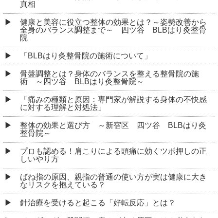
真相
健康と美容に役立つ整体の効果とは？～姿勢改善から
全身のバランス調整まで～ 四ツ谷 BLBはり灸整骨
院
「BLBはり灸整骨院の施術について」
骨盤調整とは？身体のバランスを整える整骨院の施
術 ～四ツ谷 BLBはり灸整骨院～
「痛みの種類と原因：専門家が解説する身体の不快感
に対する理解と対処法」
整体の効果と選び方 ～新宿区 四ツ谷 BLBはり灸
整骨院～
プロも認める！肩こりによる頭痛に効くツボ押しの正
しいやり方
ばね指の原因、親指の普通の使い方が実は健康に大き
なリスクを抱えている？
針治療を受けると起こる「好転反応」とは？