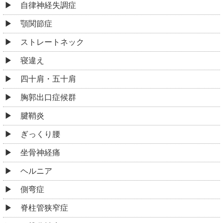
自律神経失調症
顎関節症
ストレートネック
寝違え
四十肩・五十肩
胸郭出口症候群
腱鞘炎
ぎっくり腰
坐骨神経痛
ヘルニア
側弯症
脊柱管狭窄症