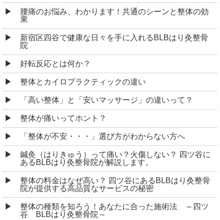
腰痛のお悩み、わかります！共通のシーンと整体の効
果
新宿区四谷で健康な日々を手に入れるBLBはり灸整骨
院
好転反応とは何か？
整体とカイロプラクティックの違い
「高い整体」と「安いマッサージ」の違いって？
整体が痛いってホント？
「整体が不安・・・」選び方がわからない方へ
鍼灸（はりきゅう）って痛い？火傷しない？ 四ツ谷に
あるBLBはり灸整骨院が解説します。
整体の料金はなぜ高い？ 四ツ谷にあるBLBはり灸整骨
院が提供する高品質なサービスの秘密
整体の種類を知ろう！あなたに合った施術法 ～四ツ
谷 BLBはり灸整骨院～