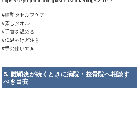
https://tokyo-jointclinic.jp/tsunashima/blog/42-105/
#腱鞘炎セルフケア
#蒸しタオル
#手首を温める
#低温やけど注意
#手の使いすぎ
5. 腱鞘炎が続くときに病院・整骨院へ相談す
べき目安