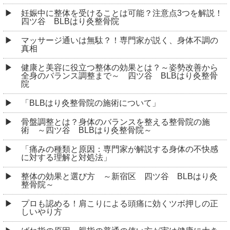
妊娠中に整体を受けることは可能？注意点3つを解説！
四ツ谷 BLBはり灸整骨院
マッサージ通いは無駄？！専門家が説く、身体不調の
真相
健康と美容に役立つ整体の効果とは？～姿勢改善から
全身のバランス調整まで～ 四ツ谷 BLBはり灸整骨
院
「BLBはり灸整骨院の施術について」
骨盤調整とは？身体のバランスを整える整骨院の施
術 ～四ツ谷 BLBはり灸整骨院～
「痛みの種類と原因：専門家が解説する身体の不快感
に対する理解と対処法」
整体の効果と選び方 ～新宿区 四ツ谷 BLBはり灸
整骨院～
プロも認める！肩こりによる頭痛に効くツボ押しの正
しいやり方