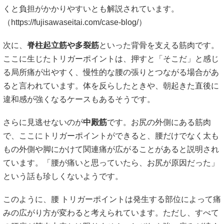
くと負担がかかりやすいとも解説されています。
（
https://fujisawaseitai.com/case-blog/）
次に、
脊柱起立筋や多裂筋
といった背骨を支える筋肉です。
ここに生じたトリガーポイントは、押すと「そこだ」と感じ
る局所痛が出やすく、慢性的な腰の張りとつながる場合があ
ると言われています。体を反らしたときや、朝起きた直後に
違和感が強くなるケースもあるそうです。
さらに見逃せないのが
中殿筋
です。お尻の外側にある筋肉
で、ここにトリガーポイントができると、腰だけでなく太も
もの外側や脚にかけて関連痛が広がることがあると説明され
ています。「腰が痛いと思っていたら、お尻が原因だった」
という話も珍しくないようです。
このように、腰 トリガーポイントは発生する部位によって痛
みの広がり方が変わると考えられています。ただし、すべて