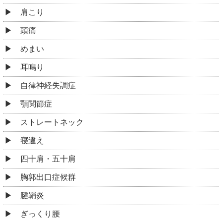
肩こり
頭痛
めまい
耳鳴り
自律神経失調症
顎関節症
ストレートネック
寝違え
四十肩・五十肩
胸郭出口症候群
腱鞘炎
ぎっくり腰