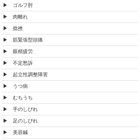
ゴルフ肘
肉離れ
捻挫
筋緊張型頭痛
眼精疲労
不定愁訴
起立性調整障害
うつ病
むちうち
手のしびれ
足のしびれ
美容鍼