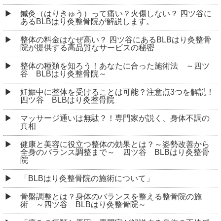
鍼灸（はりきゅう）って痛い？火傷しない？ 四ツ谷に
あるBLBはり灸整骨院が解説します。
整体の料金はなぜ高い？ 四ツ谷にあるBLBはり灸整骨
院が提供する高品質なサービスの秘密
整体の種類を知ろう！あなたに合った施術法 ～四ツ
谷 BLBはり灸整骨院～
妊娠中に整体を受けることは可能？注意点3つを解説！
四ツ谷 BLBはり灸整骨院
マッサージ通いは無駄？！専門家が説く、身体不調の
真相
健康と美容に役立つ整体の効果とは？～姿勢改善から
全身のバランス調整まで～ 四ツ谷 BLBはり灸整骨
院
「BLBはり灸整骨院の施術について」
骨盤調整とは？身体のバランスを整える整骨院の施
術 ～四ツ谷 BLBはり灸整骨院～