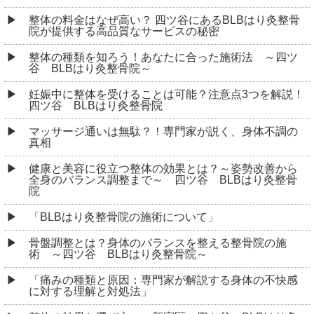
整体の料金はなぜ高い？ 四ツ谷にあるBLBはり灸整骨
院が提供する高品質なサービスの秘密
整体の種類を知ろう！あなたに合った施術法 ～四ツ
谷 BLBはり灸整骨院～
妊娠中に整体を受けることは可能？注意点3つを解説！
四ツ谷 BLBはり灸整骨院
マッサージ通いは無駄？！専門家が説く、身体不調の
真相
健康と美容に役立つ整体の効果とは？～姿勢改善から
全身のバランス調整まで～ 四ツ谷 BLBはり灸整骨
院
「BLBはり灸整骨院の施術について」
骨盤調整とは？身体のバランスを整える整骨院の施
術 ～四ツ谷 BLBはり灸整骨院～
「痛みの種類と原因：専門家が解説する身体の不快感
に対する理解と対処法」