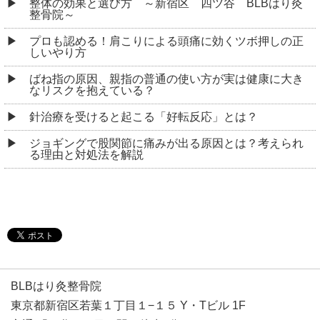
整体の効果と選び方 ～新宿区 四ツ谷 BLBはり灸
整骨院～
プロも認める！肩こりによる頭痛に効くツボ押しの正
しいやり方
ばね指の原因、親指の普通の使い方が実は健康に大き
なリスクを抱えている？
針治療を受けると起こる「好転反応」とは？
ジョギングで股関節に痛みが出る原因とは？考えられ
る理由と対処法を解説
BLBはり灸整骨院
東京都新宿区若葉１丁目１−１５ Y・Tビル 1F