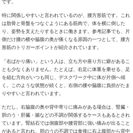
です。
特に関係しやすいと言われているのが、腰方形筋です。これ
は肋骨と骨盤をつなぐようにある筋肉で、体を横に倒した
り、姿勢を支えたりするときに働きます。参考記事でも、片
側だけ腰の横や脇腹の奥が痛くなる原因の一つとして、腰方
形筋のトリガーポイントが紹介されています。
「右ばかり痛い」という人は、立ち方や座り方に癖があるこ
とも少なくありません。たとえば、右足に体重を乗せる、足
を組む方向がいつも同じ、デスクワーク中に体が片側へ傾
く。このような状態が続くと、右側の腰や脇腹に負担がたま
りやすいと言われています。
ただし、右脇腹の奥や背中寄りに痛みがある場合は、腎臓・
胆のう・肝臓・腸などの不調が関係するケースもあるとされ
ています。腎結石では側腹部や腰背部に強い痛みが出ること
があると言われ、胆のうの不調では食後に右上腹部から背中