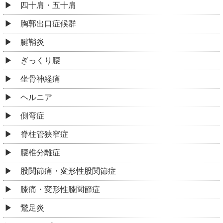
四十肩・五十肩
胸郭出口症候群
腱鞘炎
ぎっくり腰
坐骨神経痛
ヘルニア
側弯症
脊柱管狭窄症
腰椎分離症
股関節痛・変形性股関節症
膝痛・変形性膝関節症
鵞足炎