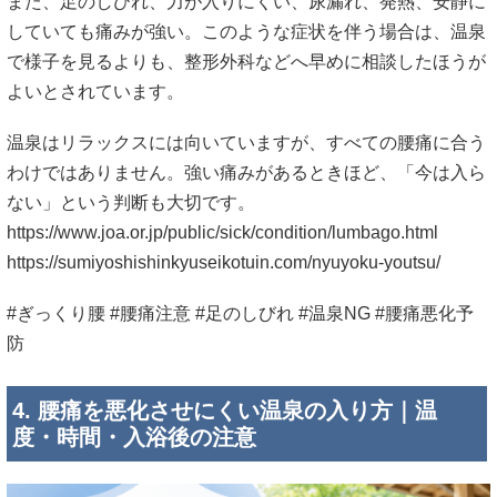
また、足のしびれ、力が入りにくい、尿漏れ、発熱、安静に
していても痛みが強い。このような症状を伴う場合は、温泉
で様子を見るよりも、整形外科などへ早めに相談したほうが
よいとされています。
温泉はリラックスには向いていますが、すべての腰痛に合う
わけではありません。強い痛みがあるときほど、「今は入ら
ない」という判断も大切です。
https://www.joa.or.jp/public/sick/condition/lumbago.html
https://sumiyoshishinkyuseikotuin.com/nyuyoku-youtsu/
#ぎっくり腰 #腰痛注意 #足のしびれ #温泉NG #腰痛悪化予
防
4. 腰痛を悪化させにくい温泉の入り方｜温
度・時間・入浴後の注意