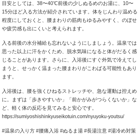
目安としては、38〜40℃前後の少しぬるめのお湯に、10〜
15分ほど入る方法が紹介されています。体をじんわり温める
程度にしておくと、腰まわりの筋肉もゆるみやすく、のぼせ
や疲労感も出にくいと考えられます。
入る前後の水分補給も忘れないようにしましょう。温泉では
思った以上に汗をかくため、脱水気味になると体がだるく感
じることがあります。さらに、入浴後にすぐ外気で冷えてし
まうと、せっかく温まった腰まわりがこわばる可能性もあり
ます。
入浴後は、腰を強くひねるストレッチや、急な運動は控えめ
に。まずは「歩きやすいか」「前かがみがつらくないか」な
ど、軽く体の反応を見てみると安心です。
https://sumiyoshishinkyuseikotuin.com/nyuyoku-youtsu/
#温泉の入り方 #腰痛入浴 #ぬるま湯 #長湯注意 #湯冷め対策