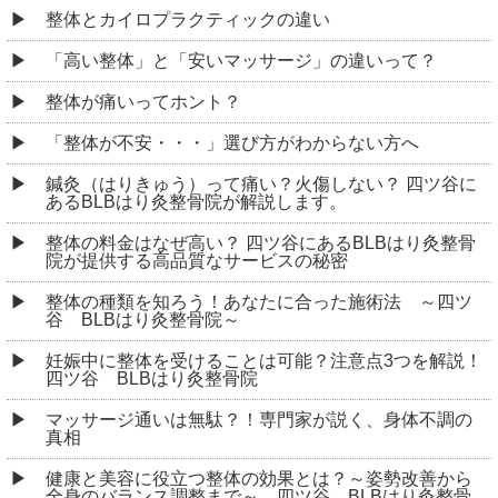
整体とカイロプラクティックの違い
「高い整体」と「安いマッサージ」の違いって？
整体が痛いってホント？
「整体が不安・・・」選び方がわからない方へ
鍼灸（はりきゅう）って痛い？火傷しない？ 四ツ谷に
あるBLBはり灸整骨院が解説します。
整体の料金はなぜ高い？ 四ツ谷にあるBLBはり灸整骨
院が提供する高品質なサービスの秘密
整体の種類を知ろう！あなたに合った施術法 ～四ツ
谷 BLBはり灸整骨院～
妊娠中に整体を受けることは可能？注意点3つを解説！
四ツ谷 BLBはり灸整骨院
マッサージ通いは無駄？！専門家が説く、身体不調の
真相
健康と美容に役立つ整体の効果とは？～姿勢改善から
全身のバランス調整まで～ 四ツ谷 BLBはり灸整骨