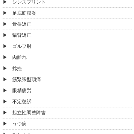
シンスプリント
足底筋膜炎
骨盤矯正
猫背矯正
ゴルフ肘
肉離れ
捻挫
筋緊張型頭痛
眼精疲労
不定愁訴
起立性調整障害
うつ病