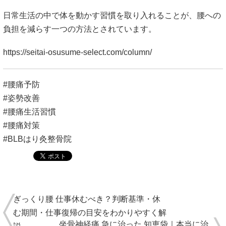
#腰痛予防
#姿勢改善
#腰痛生活習慣
#腰痛対策
#BLBはり灸整骨院
ぎっくり腰 仕事休むべき？判断基準・休
む期間・仕事復帰の目安をわかりやすく解
坐骨神経痛 急に治った 知恵袋｜本当に治
説
ったの？突然痛みが消える理由と注意点
メニュー
はじめてのかたへ
料金メニュー