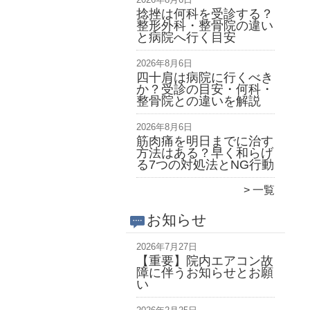
捻挫は何科を受診する？
整形外科・整骨院の違い
と病院へ行く目安
2026年8月6日
四十肩は病院に行くべき
か？受診の目安・何科・
整骨院との違いを解説
2026年8月6日
筋肉痛を明日までに治す
方法はある？早く和らげ
る7つの対処法とNG行動
一覧
お知らせ
2026年7月27日
【重要】院内エアコン故
障に伴うお知らせとお願
い