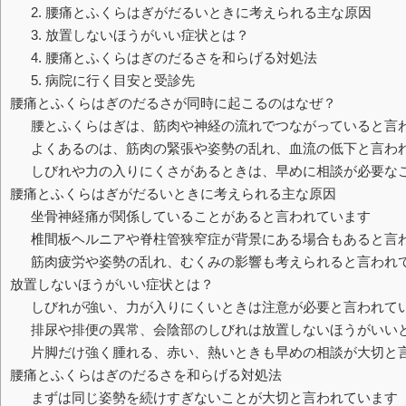
2. 腰痛とふくらはぎがだるいときに考えられる主な原因
3. 放置しないほうがいい症状とは？
4. 腰痛とふくらはぎのだるさを和らげる対処法
5. 病院に行く目安と受診先
腰痛とふくらはぎのだるさが同時に起こるのはなぜ？
腰とふくらはぎは、筋肉や神経の流れでつながっていると言
よくあるのは、筋肉の緊張や姿勢の乱れ、血流の低下と言わ
しびれや力の入りにくさがあるときは、早めに相談が必要な
腰痛とふくらはぎがだるいときに考えられる主な原因
坐骨神経痛が関係していることがあると言われています
椎間板ヘルニアや脊柱管狭窄症が背景にある場合もあると言
筋肉疲労や姿勢の乱れ、むくみの影響も考えられると言われ
放置しないほうがいい症状とは？
しびれが強い、力が入りにくいときは注意が必要と言われて
排尿や排便の異常、会陰部のしびれは放置しないほうがいい
片脚だけ強く腫れる、赤い、熱いときも早めの相談が大切と
腰痛とふくらはぎのだるさを和らげる対処法
まずは同じ姿勢を続けすぎないことが大切と言われています