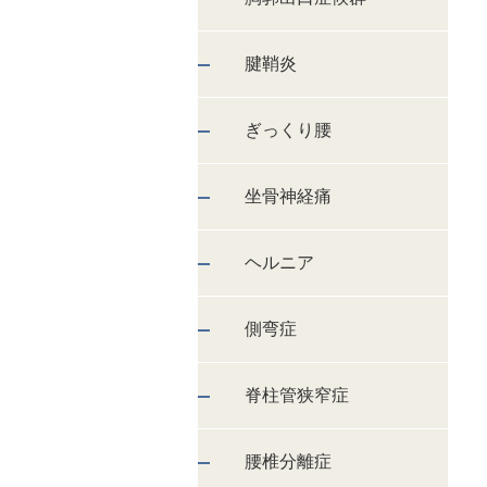
腱鞘炎
ぎっくり腰
坐骨神経痛
ヘルニア
側弯症
脊柱管狭窄症
腰椎分離症