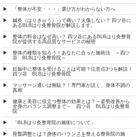
「整体が不安・・・」選び方がわからない方へ
鍼灸（はりきゅう）って痛い？火傷しない？ 四ツ谷に
あるBLBはり灸整骨院が解説します。
整体の料金はなぜ高い？ 四ツ谷にあるBLBはり灸整骨
院が提供する高品質なサービスの秘密
整体の種類を知ろう！あなたに合った施術法 ～四ツ
谷 BLBはり灸整骨院～
妊娠中に整体を受けることは可能？注意点3つを解説！
四ツ谷 BLBはり灸整骨院
マッサージ通いは無駄？！専門家が説く、身体不調の
真相
健康と美容に役立つ整体の効果とは？～姿勢改善から
全身のバランス調整まで～ 四ツ谷 BLBはり灸整骨
院
「BLBはり灸整骨院の施術について」
骨盤調整とは？身体のバランスを整える整骨院の施