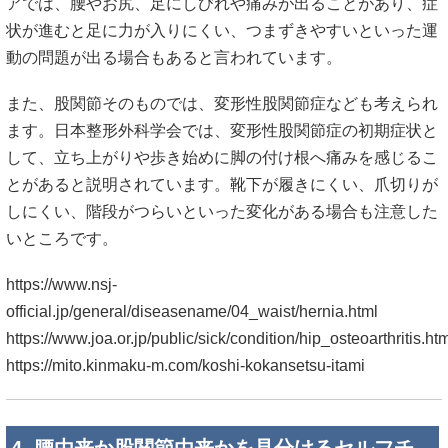
アでは、腰やお尻、足にしびれや痛みが出ることがあり、症
状が進むと足に力が入りにくい、つまずきやすいといった運
動の問題が出る場合もあると言われています。
また、股関節そのものでは、変形性股関節症なども考えられ
ます。日本整形外科学会では、変形性股関節症の初期症状と
して、立ち上がりや歩き始めに脚の付け根へ痛みを感じるこ
とがあると説明されています。靴下が履きにくい、爪切りが
しにくい、階段がつらいといった変化がある場合も注意した
いところです。
https://www.nsj-
official.jp/general/diseasename/04_waist/hernia.html
https://www.joa.or.jp/public/sick/condition/hip_osteoarthritis.ht
https://mito.kinmaku-m.com/koshi-kokansetsu-itami
4. 腰由来か股関節由来かを見分けるセルフチ