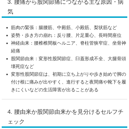
3. 腰痛から股関節痛につながる主な原因・病
気
筋肉の緊張：腸腰筋、中殿筋、小殿筋、梨状筋など
姿勢・歩き方の崩れ：反り腰、片足重心、長時間座位
神経由来：腰椎椎間板ヘルニア、脊柱管狭窄症、坐骨神
経痛
股関節由来：変形性股関節症、臼蓋形成不全、大腿骨頭
壊死症など
変形性股関節症は、初期に立ち上がりや歩き始めで脚の
付け根に痛みが出やすく、進行すると夜間痛や靴下を履
きにくいなどの生活障害が出ることがある
4. 腰由来か股関節由来かを見分けるセルフチ
ェック