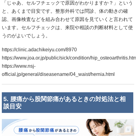
「じゃあ、セルフチェックで原因がわかりますか？」という
と、あくまで目安です。整形外科では問診、体の動きの確
認、画像検査などを組み合わせて原因を見ていくと言われて
います。セルフチェックは、来院や相談の判断材料として使
うのがよいでしょう。
https://clinic.adachikeiyu.com/8970
https://www.joa.or.jp/public/sick/condition/hip_osteoarthritis.ht
https://www.nsj-
official.jp/general/diseasename/04_waist/hernia.html
5. 腰痛から股関節痛があるときの対処法と相
談目安