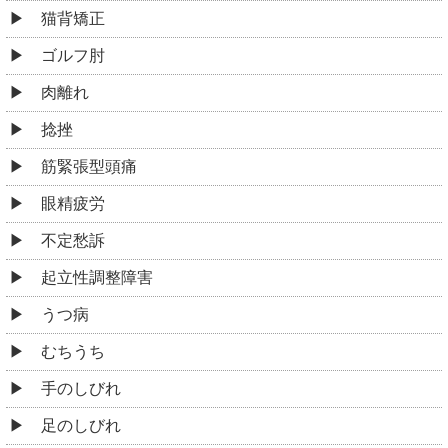
猫背矯正
ゴルフ肘
肉離れ
捻挫
筋緊張型頭痛
眼精疲労
不定愁訴
起立性調整障害
うつ病
むちうち
手のしびれ
足のしびれ