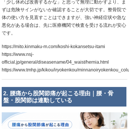
「少し休めば改善するかな」と思って無理に動かすより、ま
ずは危険サインがないか確認することが大切です。整骨院で
体の使い方を見直すことはできますが、強い神経症状や急な
悪化がある場合は、先に医療機関で検査を受ける流れが安心
です。
https://mito.kinmaku-m.com/koshi-kokansetsu-itami
https://www.nsj-
official.jp/general/diseasename/04_waist/hernia.html
https://www.tmhp.jp/kikou/iryokenkou/minnanoiryokenkou_col
2. 腰痛から股関節痛が起こる理由｜腰・骨
盤・股関節は連動している