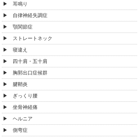
耳鳴り
自律神経失調症
顎関節症
ストレートネック
寝違え
四十肩・五十肩
胸郭出口症候群
腱鞘炎
ぎっくり腰
坐骨神経痛
ヘルニア
側弯症