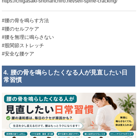
https://chigasaki-shonanchiro.net/self-spine-cracking/
#腰の骨を鳴らす方法
#腰のセルフケア
#腰を無理に鳴らさない
#股関節ストレッチ
#安全な腰ケア
4. 腰の骨を鳴らしたくなる人が見直したい日
常習慣